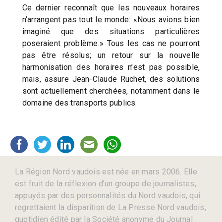
Ce dernier reconnaît que les nouveaux horaires
n’arrangent pas tout le monde: «Nous avions bien
imaginé que des situations particulières
poseraient problème.» Tous les cas ne pourront
pas être résolus; un retour sur la nouvelle
harmonisation des horaires n’est pas possible,
mais, assure Jean-Claude Ruchet, des solutions
sont actuellement cherchées, notamment dans le
domaine des transports publics.
La Région Nord vaudois est née en mars 2006. Elle
est fruit de la réflexion d’un groupe de journalistes,
appuyés par des personnalités du Nord vaudois, qui
regrettaient la disparition de La Presse Nord vaudois,
quotidien édité par la Société anonyme du Journal