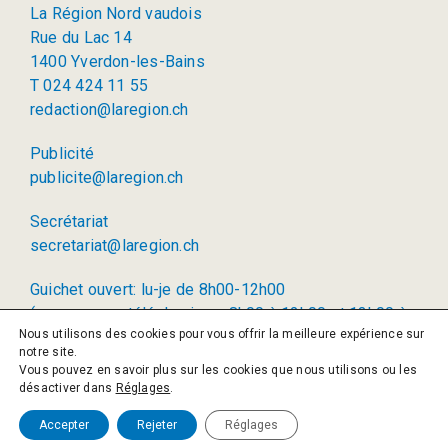
La Région Nord vaudois
Rue du Lac 14
1400 Yverdon-les-Bains
T 024 424 11 55
redaction@laregion.ch
Publicité
publicite@laregion.ch
Secrétariat
secretariat@laregion.ch
Guichet ouvert: lu-je de 8h00-12h00
(permanence téléphonique: 8h00 à 12h00 et 13h00 à
Nous utilisons des cookies pour vous offrir la meilleure expérience sur
17h00)
notre site.
Vous pouvez en savoir plus sur les cookies que nous utilisons ou les
© 2026 La Région SA
désactiver dans
Réglages
.
Politique de confidentialité
Accepter
Rejeter
Réglages