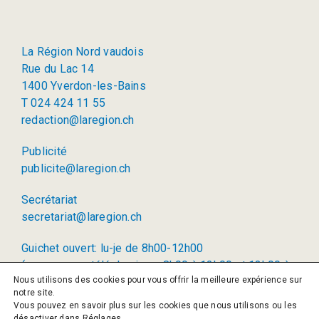
La Région Nord vaudois
Rue du Lac 14
1400 Yverdon-les-Bains
T 024 424 11 55
redaction@laregion.ch
Publicité
publicite@laregion.ch
Secrétariat
secretariat@laregion.ch
Guichet ouvert: lu-je de 8h00-12h00
(permanence téléphonique: 8h00 à 12h00 et 13h00 à
Nous utilisons des cookies pour vous offrir la meilleure expérience sur
17h00)
notre site.
Vous pouvez en savoir plus sur les cookies que nous utilisons ou les
© 2026 La Région SA
désactiver dans
Réglages
.