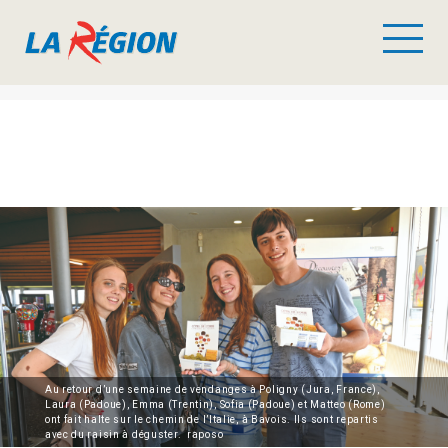
Au retour d’une semaine de vendanges à Poligny (Jura, France),
Laura (Padoue), Emma (Trentin), Sofia (Padoue) et Matteo (Rome)
ont fait halte sur le chemin de l’Italie, à Bavois. Ils sont repartis
avec du raisin à déguster. raposo