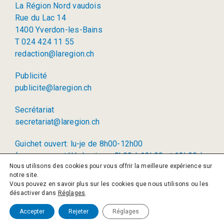
La Région Nord vaudois
Rue du Lac 14
1400 Yverdon-les-Bains
T 024 424 11 55
redaction@laregion.ch
Publicité
publicite@laregion.ch
Secrétariat
secretariat@laregion.ch
Guichet ouvert: lu-je de 8h00-12h00
(permanence téléphonique: 8h00 à 12h00 et 13h00 à
Nous utilisons des cookies pour vous offrir la meilleure expérience sur
17h00)
notre site.
Vous pouvez en savoir plus sur les cookies que nous utilisons ou les
© 2026 La Région SA
désactiver dans
Réglages
.
Politique de confidentialité
Accepter
Rejeter
Réglages