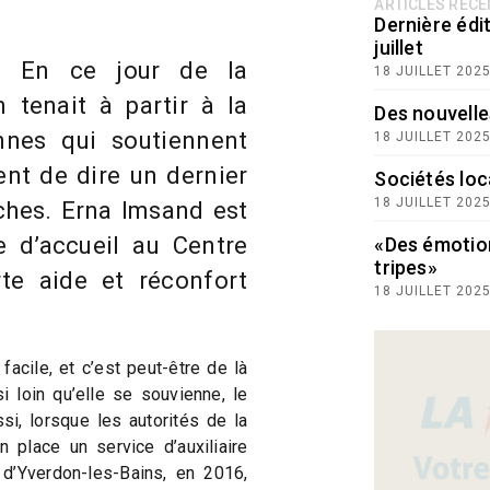
ARTICLES RÉC
Dernière édit
juillet
 – En ce jour de la
18 JUILLET 202
 tenait à partir à la
Des nouvelle
nnes qui soutiennent
18 JUILLET 202
nt de dire un dernier
Sociétés loc
18 JUILLET 202
oches. Erna Imsand est
re d’accueil au Centre
«Des émotio
tripes»
rte aide et réconfort
18 JUILLET 202
facile, et c’est peut-être de là
i loin qu’elle se souvienne, le
si, lorsque les autorités de la
 place un service d’auxiliaire
 d’Yverdon-les-Bains, en 2016,