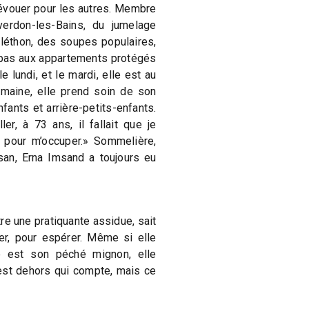
évouer pour les autres. Membre
erdon-les-Bains, du jumelage
léthon, des soupes populaires,
repas aux appartements protégés
 lundi, et le mardi, elle est au
emaine, elle prend soin de son
fants et arrière-petits-enfants.
ler, à 73 ans, il fallait que je
 pour m’occuper.» Sommelière,
n, Erna Imsand a toujours eu
e une pratiquante assidue, sait
er, pour espérer. Même si elle
e est son péché mignon, elle
 est dehors qui compte, mais ce