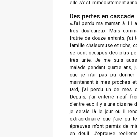
elle s’est immédiatement an
Des pertes en cascade
«J’ai perdu ma maman à 11 a
très douloureux. Mais comme 
fratrie de douze enfants, j’a
famille chaleureuse et riche, 
se sont occupés des plus pet
très unie. Je me suis aus
malade pendant quatre ans, j
que je n’ai pas pu donner
maintenant à mes proches et
tard, j’ai perdu un de mes q
Depuis, j’ai enterré neuf fr
d’entre eux il y a une dizaine 
je serais là le jour où il ren
extraordinaire que j’aie pu 
épreuves m’ont permis de mi
en deuil. J’éprouve réelleme