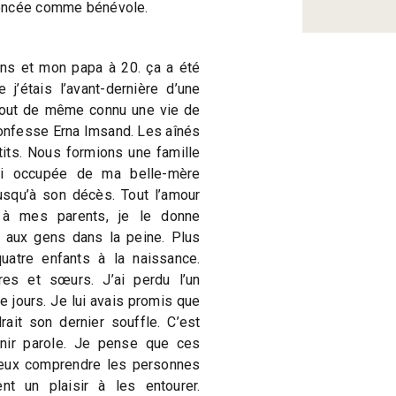
noncée comme bénévole.
ns et mon papa à 20. ça a été
j’étais l’avant-dernière d’une
i tout de même connu une vie de
confesse Erna Imsand. Les aînés
its. Nous formions une famille
si occupée de ma belle-mère
usqu’à son décès. Tout l’amour
 à mes parents, je le donne
 aux gens dans la peine. Plus
uatre enfants à la naissance.
ères et sœurs. J’ai perdu l’un
de jours. Je lui avais promis que
drait son dernier souffle. C’est
tenir parole. Je pense que ces
eux comprendre les personnes
nt un plaisir à les entourer.