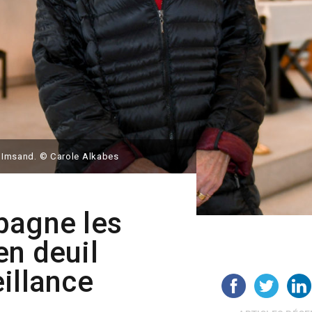
na Imsand. © Carole Alkabes
pagne les
en deuil
illance