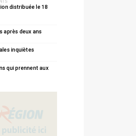
ENTS
ion distribuée le 18
5
s après deux ans
5
ales inquiètes
5
ns qui prennent aux
5