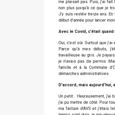
me plaisait pas. Puis, j’ai fait 
non plus jusqu’à ce que je tr
J’y suis restée treize ans. En f
début d’année pour lancer mon
Avec le Covid, c’était quan
Oui, c’est sûr. Surtout que j’ai
Parce qu’à mes débuts, j’é
travailleuse au gris. Je paya
je n’avais pas de permis. Mai
famille et à la Commune d’O
démarches administratives.
D’accord, mais aujourd’hui,
Un petit… Heureusement, j’ai be
j’ai pu mettre de côté. Pour tou
ma facture d’AVS et j’étais t
temps sont durs, je me réjouis 