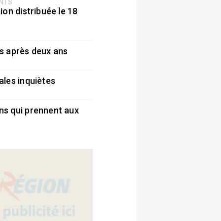
ENTS
ion distribuée le 18
5
s après deux ans
5
ales inquiètes
5
ns qui prennent aux
5