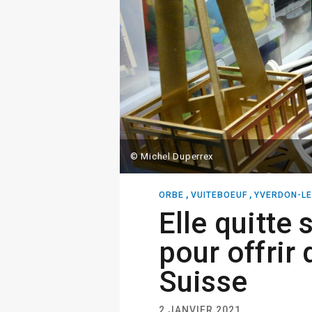
© Michel Duperrex
,
,
ORBE
VUITEBOEUF
YVERDON-LE
Elle quitte 
pour offrir
Suisse
2 JANVIER 2021