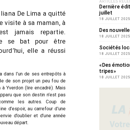
ARTICLES RÉC
Dernière édit
juillet
uliana De Lima a quitté
18 JUILLET 202
e visite à sa maman, à
Des nouvelle
est jamais repartie.
18 JUILLET 202
le se bat pour être
Sociétés loc
urd’hui, elle a réussi
18 JUILLET 202
«Des émotio
tripes»
a dans l’un de ses entrepôts à
18 JUILLET 202
 de de son projet un peu fou de
 à Yverdon (lire encadré). Mais
 apparu que son destin n’est pas
 comme les autres. Coup de
ine d’espoir, au carrefour d’une
nvie d’oublier et d’une année
ouveau départ.