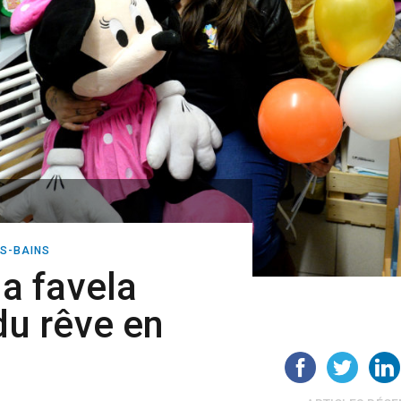
S-BAINS
sa favela
 du rêve en