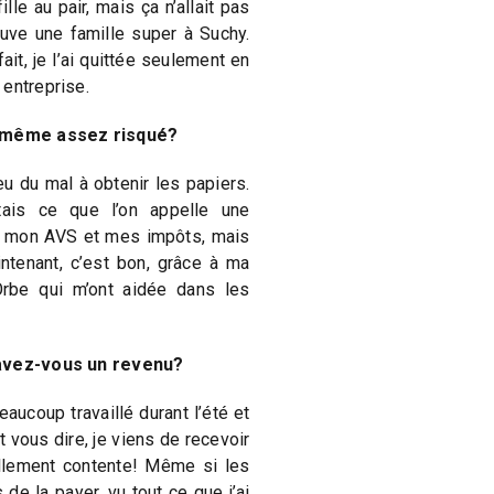
fille au pair, mais ça n’allait pas
ouve une famille super à Suchy.
ait, je l’ai quittée seulement en
 entreprise.
d même assez risqué?
 eu du mal à obtenir les papiers.
tais ce que l’on appelle une
is mon AVS et mes impôts, mais
ntenant, c’est bon, grâce à ma
rbe qui m’ont aidée dans les
 avez-vous un revenu?
aucoup travaillé durant l’été et
t vous dire, je viens de recevoir
ellement contente! Même si les
de la payer, vu tout ce que j’ai