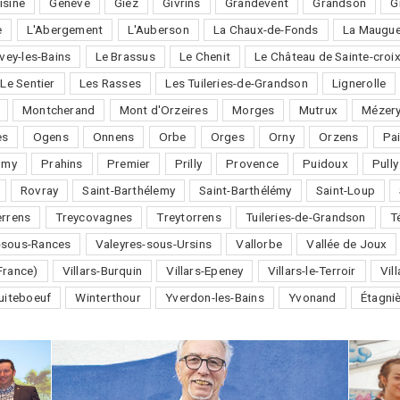
isine
Genève
Giez
Givrins
Grandevent
Grandson
G
e
L'Abergement
L'Auberson
La Chaux-de-Fonds
La Maugue
vey-les-Bains
Le Brassus
Le Chenit
Le Château de Sainte-croi
Le Sentier
Les Rasses
Les Tuileries-de-Grandson
Lignerolle
Montcherand
Mont d'Orzeires
Morges
Mutrux
Mézery
es
Ogens
Onnens
Orbe
Orges
Orny
Orzens
Pai
omy
Prahins
Premier
Prilly
Provence
Puidoux
Pully
Rovray
Saint-Barthélemy
Saint-Barthélémy
Saint-Loup
errens
Treycovagnes
Treytorrens
Tuileries-de-Grandson
T
-sous-Rances
Valeyres-sous-Ursins
Vallorbe
Vallée de Joux
France)
Villars-Burquin
Villars-Epeney
Villars-le-Terroir
Vil
uiteboeuf
Winterthour
Yverdon-les-Bains
Yvonand
Étagni