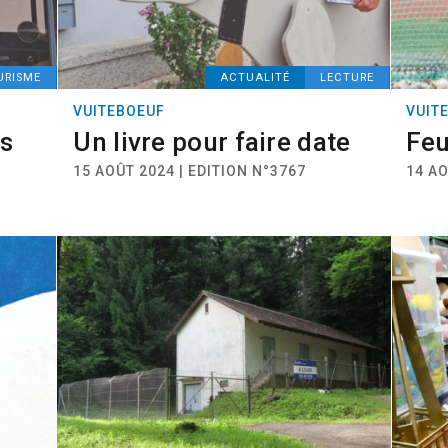
URISME
ACTUALITÉ
LECTURE
VUITEBOEUF
VUIT
es
Un livre pour faire date
Feu
15 AOÛT 2024 | EDITION N°3767
14 AO