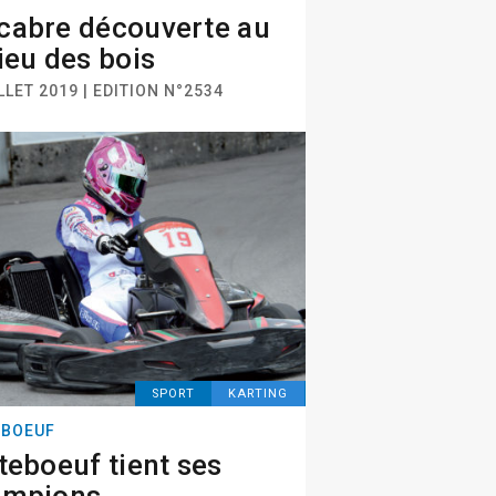
abre découverte au
ieu des bois
LLET 2019 | EDITION N°2534
SPORT
KARTING
EBOEUF
teboeuf tient ses