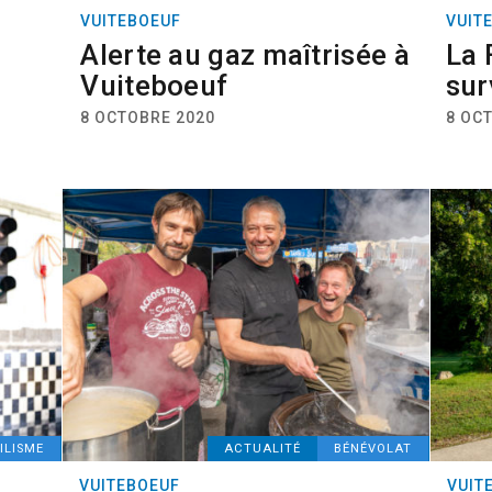
VUITEBOEUF
VUIT
Alerte au gaz maîtrisée à
La 
Vuiteboeuf
sur
8 OCTOBRE 2020
8 OC
ILISME
ACTUALITÉ
BÉNÉVOLAT
VUITEBOEUF
VUIT