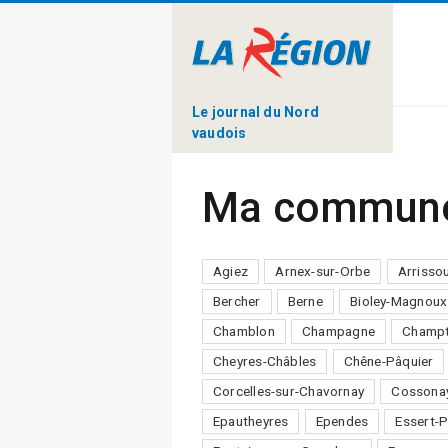
Le journal du Nord
vaudois
Ma commun
Agiez
Arnex-sur-Orbe
Arrisso
Bercher
Berne
Bioley-Magnoux
Chamblon
Champagne
Champt
Cheyres-Châbles
Chêne-Pâquier
Corcelles-sur-Chavornay
Cossona
Epautheyres
Ependes
Essert-P