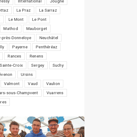
ressy
International
Jougne
ttaz
La Praz
La Sarraz
x
Le Mont
Le Pont
Mathod
Mauborget
-près-Donneloye
Neuchâtel
lly
Payerne
Penthéréaz
Rances
Renens
Sainte-Croix
Sergey
Suchy
évenon
Ursins
Valmont
Vaud
Vaulion
lars-sous-Champvent
Vuarrens
ères