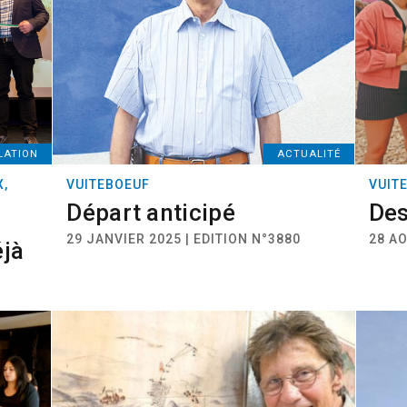
LATION
ACTUALITÉ
X,
VUITEBOEUF
VUIT
Départ anticipé
Des
29 JANVIER 2025 | EDITION N°3880
28 AO
éjà