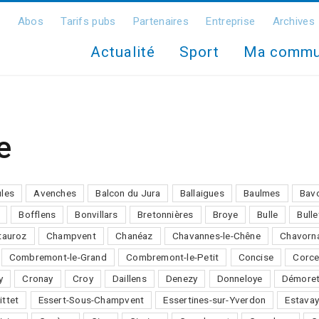
Abos
Tarifs pubs
Partenaires
Entreprise
Archives
Actualité
Sport
Ma comm
e
ules
Avenches
Balcon du Jura
Ballaigues
Baulmes
Bav
Bofflens
Bonvillars
Bretonnières
Broye
Bulle
Bulle
auroz
Champvent
Chanéaz
Chavannes-le-Chêne
Chavorn
Combremont-le-Grand
Combremont-le-Petit
Concise
Corce
y
Cronay
Croy
Daillens
Denezy
Donneloye
Démore
ittet
Essert-Sous-Champvent
Essertines-sur-Yverdon
Estavay