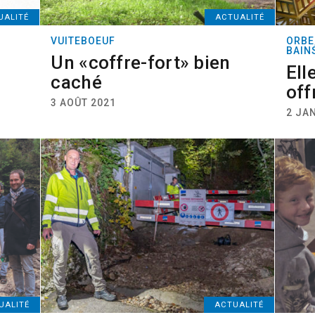
UALITÉ
ACTUALITÉ
VUITEBOEUF
ORBE
BAIN
Un «coffre-fort» bien
Ell
caché
off
3 AOÛT 2021
2 JA
UALITÉ
ACTUALITÉ