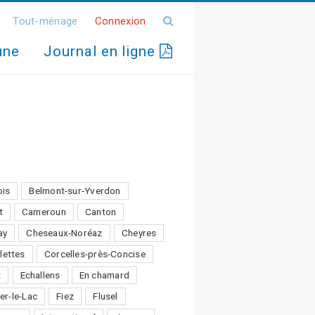
Tout-ménage
Connexion
une
Journal en ligne
ois
Belmont-sur-Yverdon
t
Cameroun
Canton
ay
Cheseaux-Noréaz
Cheyres
lettes
Corcelles-près-Concise
t
Echallens
En chamard
er-le-Lac
Fiez
Flusel