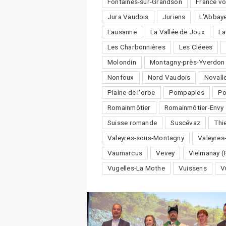
Fontaines-sur-Grandson
France vo
Jura Vaudois
Juriens
L'Abbay
Lausanne
La Vallée de Joux
La
Les Charbonnières
Les Cléees
Molondin
Montagny-près-Yverdon
Nonfoux
Nord Vaudois
Novall
Plaine de l'orbe
Pompaples
P
Romainmôtier
Romainmôtier-Envy
Suisse romande
Suscévaz
Thi
Valeyres-sous-Montagny
Valeyres
Vaumarcus
Vevey
Vielmanay (
Vugelles-La Mothe
Vuissens
V