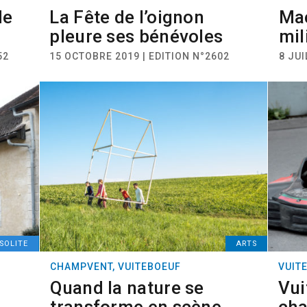
de
La Fête de l’oignon
Mac
pleure ses bénévoles
mil
52
15 OCTOBRE 2019 | EDITION N°2602
8 JUI
NSOLITE
ARTS
CHAMPVENT, VUITEBOEUF
VUIT
Quand la nature se
Vui