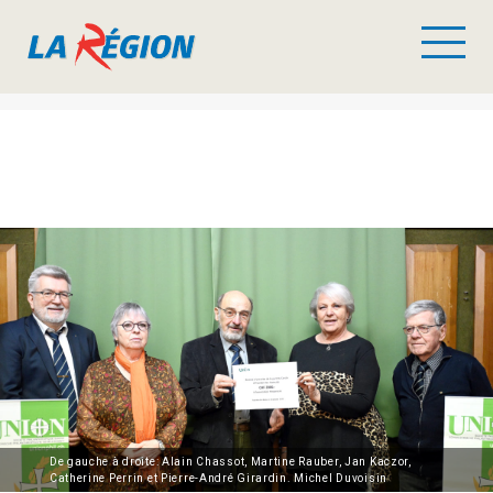
De gauche à droite: Alain Chassot, Martine Rauber, Jan Kaczor,
Catherine Perrin et Pierre-André Girardin. Michel Duvoisin