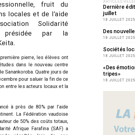
ARTICLES RÉC
ssionnelle, fruit du
Dernière édit
juillet
ns locales et de l’aide
18 JUILLET 202
ociation Solidarité
Des nouvelle
, présidée par la
18 JUILLET 202
eita.
Sociétés loc
18 JUILLET 202
première pierre, les élèves ont
études dans le nouveau centre
«Des émotio
de Sanankoroba. Quatre jours de
tripes»
écembre pour saluer la fin de ce
18 JUILLET 202
on entre les acteurs locaux et la
ancé à près de 80% par l’aide
tinent. La Fédération vaudoise
auteur de 50% des coûts totaux,
darité Afrique Farafina (SAF) a