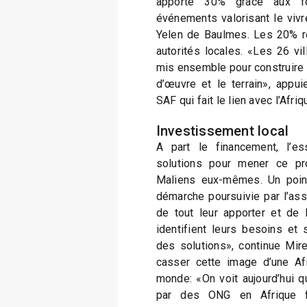
apporté 30% grâce aux f
événements valorisant le viv
Yelen de Baulmes. Les 20% re
autorités locales. «Les 26 v
mis ensemble pour construire ce
d’œuvre et le terrain», appui
SAF qui fait le lien avec l’Afr
Investissement local
A part le financement, l’es
solutions pour mener ce pr
Maliens eux-mêmes. Un point
démarche poursuivie par l’ass
de tout leur apporter et de l
identifient leurs besoins et 
des solutions», continue Mirei
casser cette image d’une Af
monde: «On voit aujourd’hui 
par des ONG en Afrique fi