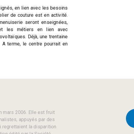
ignés, en lien avec les besoins
telier de couture est en activité.
 menuiserie seront enseignées,
et les métiers en lien avec
ovoltaïques. Déjà, une trentaine
 A terme, le centre pourrait en
 mars 2006. Elle est fruit
rnalistes, appuyés par des
regrettaient la disparition
ien édité par la Société