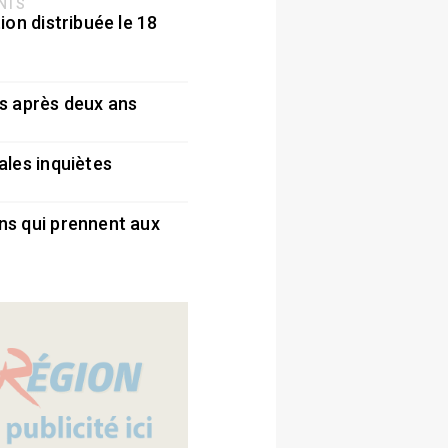
ENTS
ion distribuée le 18
5
s après deux ans
5
ales inquiètes
5
ns qui prennent aux
5