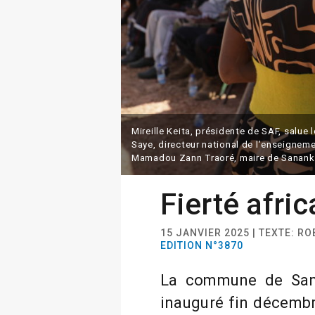
Mireille Keita, présidente de SAF, salue
Saye, directeur national de l’enseignem
Mamadou Zann Traoré, maire de Sananko
Fierté afric
15 JANVIER 2025 | TEXTE: R
EDITION N°3870
La commune de Sana
inauguré fin décemb