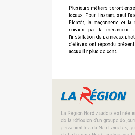
Plusieurs métiers seront ense
locaux. Pour l’instant, seul l’a
Bientôt, la maçonnerie et la
suivies par la mécanique 
l’installation de panneaux phot
d’élèves ont répondu présent.
accueillir plus de cent.
La Région Nord vaudois est née en
de la réflexion d’un groupe de jou
personnalités du Nord vaudois, qui 
de La Presse Nord vaudois, quotid