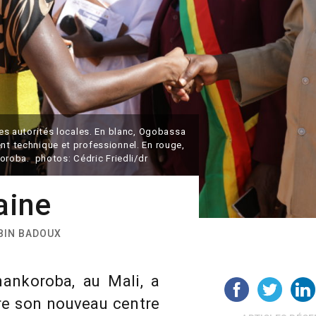
 les autorités locales. En blanc, Ogobassa
ent technique et professionnel. En rouge,
roba. photos: Cédric Friedli/dr
aine
OBIN BADOUX
nkoroba, au Mali, a
re son nouveau centre