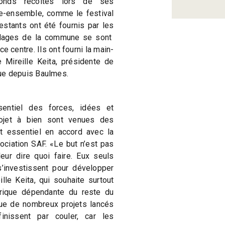
onds récoltés lors de ses
re-ensemble, comme le festival
stants ont été fournis par les
illages de la commune se sont
 centre. Ils ont fourni la main-
e Mireille Keita, présidente de
ique depuis Baulmes.
sentiel des forces, idées et
ojet à bien sont venues des
 essentiel en accord avec la
ociation SAF. «Le but n’est pas
eur dire quoi faire. Eux seuls
s’investissent pour développer
lle Keita, qui souhaite surtout
rique dépendante du reste du
que de nombreux projets lancés
nissent par couler, car les