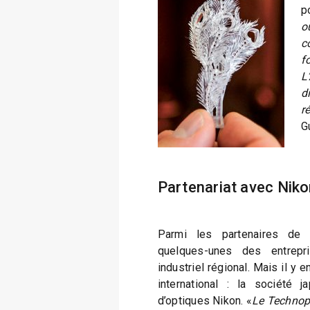
p
o
c
f
L
d
r
G
Partenariat avec Nik
Parmi les partenaires de c
quelques-unes des entrepr
industriel régional. Mais il y 
international : la société j
d’optiques Nikon. «
Le Technopô