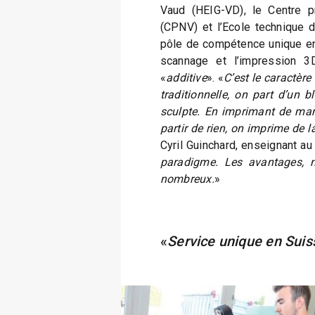
Vaud (HEIG-VD), le Centre p
(CPNV) et l’Ecole technique d
pôle de compétence unique en
scannage et l’impression 3D
«
additive
». «
C’est le caractèr
traditionnelle, on part d’un 
sculpte. En imprimant de maniè
partir de rien, on imprime de l
Cyril Guinchard, enseignant a
paradigme. Les avantages, 
nombreux.
»
«
Service unique en Suis