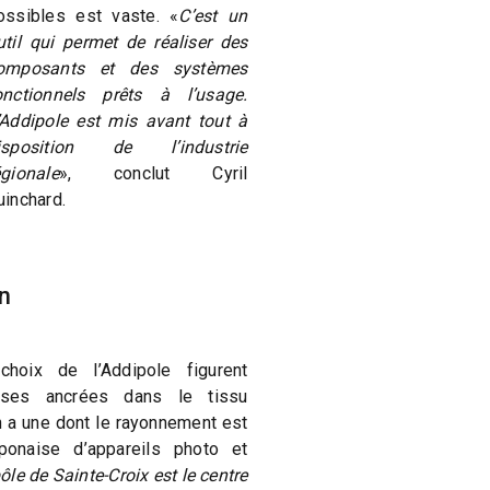
ossibles est vaste. «
C’est un
util qui permet de réaliser des
omposants et des systèmes
onctionnels prêts à l’usage.
’Addipole est mis avant tout à
isposition de l’industrie
égionale
», conclut Cyril
uinchard.
on
hoix de l’Addipole figurent
ises ancrées dans le tissu
en a une dont le rayonnement est
aponaise d’appareils photo et
le de Sainte-Croix est le centre