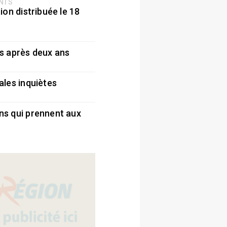
ENTS
ion distribuée le 18
5
s après deux ans
5
ales inquiètes
5
ns qui prennent aux
5