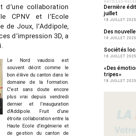
ARTICLES RÉC
t d’une collaboration
Dernière édit
juillet
 le CPNV et l’Ecole
18 JUILLET 202
e de Joux, l’Addipole,
Des nouvelle
es d’impression 3D, a
18 JUILLET 202
.
Sociétés loc
18 JUILLET 202
Le Nord vaudois est
souvent décrit comme le
«Des émotio
tripes»
bon élève du canton dans le
18 JUILLET 202
domaine de la formation.
C’est sans doute encore
plus vrai depuis vendredi
dernier et l’inauguration
d’Addipole. Fruit d’une
étroite collaboration entre la
Haute Ecole d’ingénierie et
de gestion du canton de