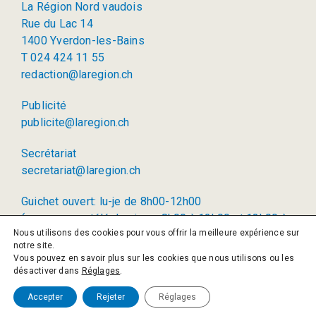
La Région Nord vaudois
Rue du Lac 14
1400 Yverdon-les-Bains
T 024 424 11 55
redaction@laregion.ch
Publicité
publicite@laregion.ch
Secrétariat
secretariat@laregion.ch
Guichet ouvert: lu-je de 8h00-12h00
(permanence téléphonique: 8h00 à 12h00 et 13h00 à
Nous utilisons des cookies pour vous offrir la meilleure expérience sur
17h00)
notre site.
Vous pouvez en savoir plus sur les cookies que nous utilisons ou les
© 2026 La Région SA
désactiver dans
Réglages
.
Politique de confidentialité
Accepter
Rejeter
Réglages