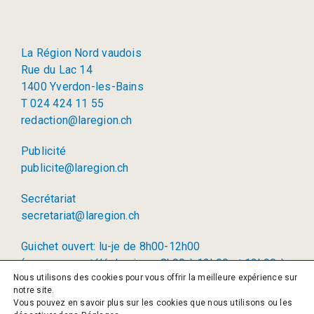
La Région Nord vaudois
Rue du Lac 14
1400 Yverdon-les-Bains
T 024 424 11 55
redaction@laregion.ch
Publicité
publicite@laregion.ch
Secrétariat
secretariat@laregion.ch
Guichet ouvert: lu-je de 8h00-12h00
(permanence téléphonique: 8h00 à 12h00 et 13h00 à
Nous utilisons des cookies pour vous offrir la meilleure expérience sur
17h00)
notre site.
Vous pouvez en savoir plus sur les cookies que nous utilisons ou les
© 2026 La Région SA