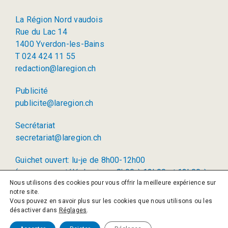
La Région Nord vaudois
Rue du Lac 14
1400 Yverdon-les-Bains
T 024 424 11 55
redaction@laregion.ch
Publicité
publicite@laregion.ch
Secrétariat
secretariat@laregion.ch
Guichet ouvert: lu-je de 8h00-12h00
(permanence téléphonique: 8h00 à 12h00 et 13h00 à
Nous utilisons des cookies pour vous offrir la meilleure expérience sur
17h00)
notre site.
Vous pouvez en savoir plus sur les cookies que nous utilisons ou les
© 2026 La Région SA
désactiver dans
Réglages
.
Politique de confidentialité