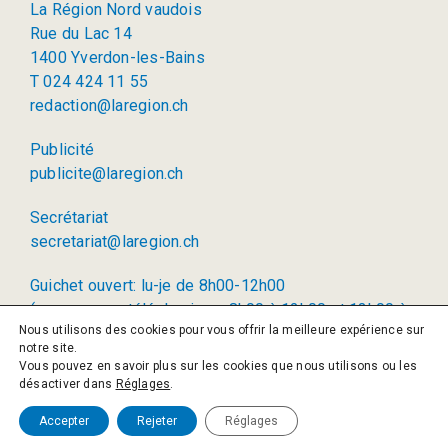
La Région Nord vaudois
Rue du Lac 14
1400 Yverdon-les-Bains
T 024 424 11 55
redaction@laregion.ch
Publicité
publicite@laregion.ch
Secrétariat
secretariat@laregion.ch
Guichet ouvert: lu-je de 8h00-12h00
(permanence téléphonique: 8h00 à 12h00 et 13h00 à
Nous utilisons des cookies pour vous offrir la meilleure expérience sur
17h00)
notre site.
Vous pouvez en savoir plus sur les cookies que nous utilisons ou les
© 2026 La Région SA
désactiver dans
Réglages
.
Politique de confidentialité
Accepter
Rejeter
Réglages