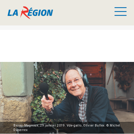
Bioley-Magnoux, 29 janvier 2019. Vde-gallo, Olivier Buttex. © Michel
Duperrex