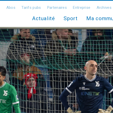
Abos
Tarifs pubs
Partenaires
Entreprise
Archives
Actualité
Sport
Ma comm