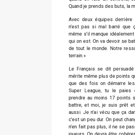
Quand je prends des buts, la m
Avec deux équipes derrière 
n’est pas si mal barré que ç
même s’il manque idéalement q
qui on est. On va devoir se bat
de tout le monde. Notre ressor
terrain.»
Le Français se dit persuadé 
mérite même plus de points qu
que des fois on démarre les 
Super League, tu le paies ca
prendre au moins 17 points su
battre, et moi, je suis prêt 
aussi. Je n’ai vécu que ça d
c’est un peu dur. On peut chan
n’en fait pas plus, il ne se pas
joueurs. On devra être cohéren