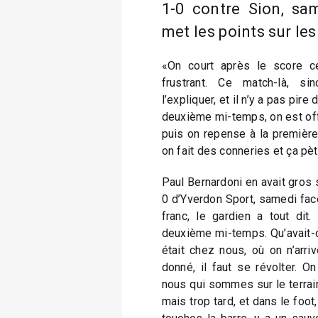
1-0 contre Sion, sa
met les points sur les 
«On court après le score ce
frustrant. Ce match-là, si
l’expliquer, et il n’y a pas pire
deuxième mi-temps, on est offe
puis on repense à la première 
on fait des conneries et ça pè
Paul Bernardoni en avait gros s
0 d’Yverdon Sport, samedi face
franc, le gardien a tout dit
deuxième mi-temps. Qu’avait-o
était chez nous, où on n’arr
donné, il faut se révolter. On
nous qui sommes sur le terrain
mais trop tard, et dans le foot