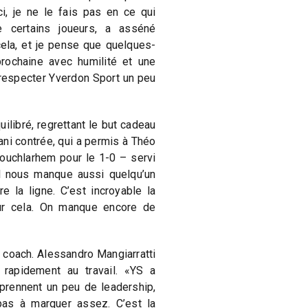
ci, je ne le fais pas en ce qui
 certains joueurs, a asséné
cela, et je pense que quelques-
prochaine avec humilité et une
t respecter Yverdon Sport un peu
ilibré, regrettant le but cadeau
ni contrée, qui a permis à Théo
uchlarhem pour le 1-0 – servi
Il nous manque aussi quelqu’un
e la ligne. C’est incroyable la
our cela. On manque encore de
 coach. Alessandro Mangiarratti
 rapidement au travail. «YS a
prennent un peu de leadership,
e pas à marquer assez. C’est la