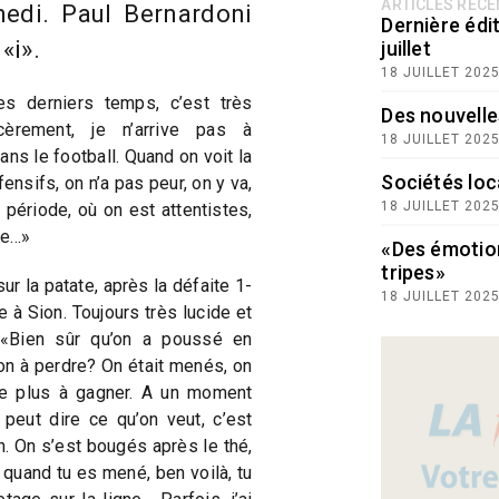
ARTICLES RÉC
medi. Paul Bernardoni
Dernière édit
«i».
juillet
18 JUILLET 202
s derniers temps, c’est très
Des nouvelle
ncèrement, je n’arrive pas à
18 JUILLET 202
 dans le football. Quand on voit la
Sociétés loc
nsifs, on n’a pas peur, on y va,
18 JUILLET 202
période, où on est attentistes,
te…»
«Des émotio
tripes»
ur la patate, après la défaite 1-
18 JUILLET 202
 à Sion. Toujours très lucide et
. «Bien sûr qu’on a poussé en
n à perdre? On était menés, on
ive plus à gagner. A un moment
 peut dire ce qu’on veut, c’est
. On s’est bougés après le thé,
, quand tu es mené, ben voilà, tu