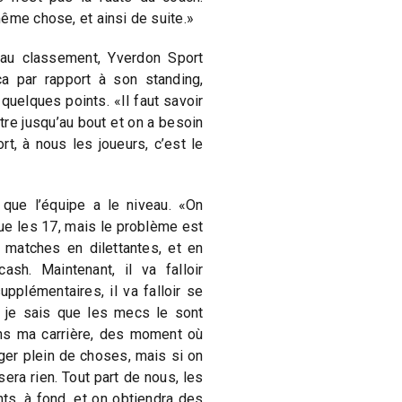
ême chose, et ainsi de suite.»
au classement, Yverdon Sport
a par rapport à son standing,
uelques points. «Il faut savoir
tre jusqu’au bout et on a besoin
t, à nous les joueurs, c’est le
que l’équipe a le niveau. «On
e les 17, mais le problème est
matches en dilettantes, et en
sh. Maintenant, il va falloir
pplémentaires, il va falloir se
et je sais que les mecs le sont
ans ma carrière, des moment où
ger plein de choses, mais si on
sera rien. Tout part de nous, les
ts, à fond, et on obtiendra des