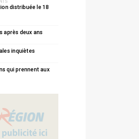
ENTS
ion distribuée le 18
5
s après deux ans
5
ales inquiètes
5
ns qui prennent aux
5