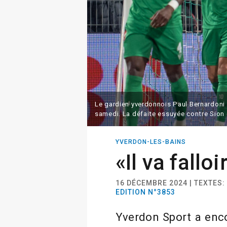
Le gardien yverdonnois Paul Bernardoni 
samedi. La défaite essuyée contre Sion 
YVERDON-LES-BAINS
«Il va falloi
16 DÉCEMBRE 2024 | TEXTES
EDITION N°3853
Yverdon Sport a enco