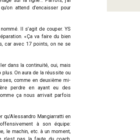
tage sur la ligne… Parfois, j’ai
 qu’on attend d’encaisser pour
 nommé. Il s’agit de couper. YS
éparation. «Ça va faire du bien
lus, car avec 17 points, on ne se
er dans la continuité, oui, mais
p plus. On aura de la réussite ou
 choses, comme en deuxième mi-
fère perdre en ayant eu des
comme ça nous arrivait parfois
r qu’Alessandro Mangiarratti en
ffensivement à son équipe:
ue, le machin, etc. à un moment,
e n’est pas la faute du coach.