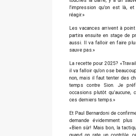
touches la barre, y a un sauve
l’impression qu’on est là, et
réagir.»
Les vacances arrivent à point
partira ensuite en stage de pr
aussi. Il va falloir en faire p
sauve pas.»
La recette pour 2025? «Travaill
il va falloir qu’on ose beaucou
non, mais il faut tenter des
temps contre Sion. Je pré
occasions plutôt qu’aucune, 
ces derniers temps.»
Et Paul Bernardoni de confirme
demande évidemment plus o
«Bien sûr! Mais bon, la tactiq
quand on rate un contrôle, c