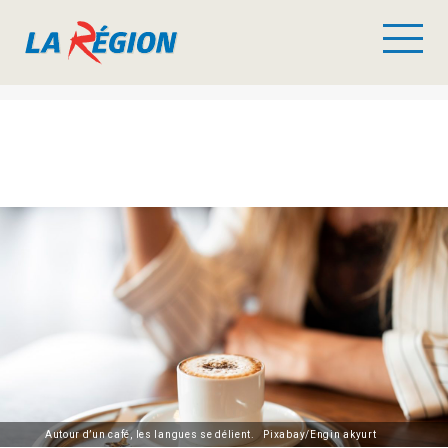
Autour d’un café, les langues se délient. Pixabay/Engin akyurt