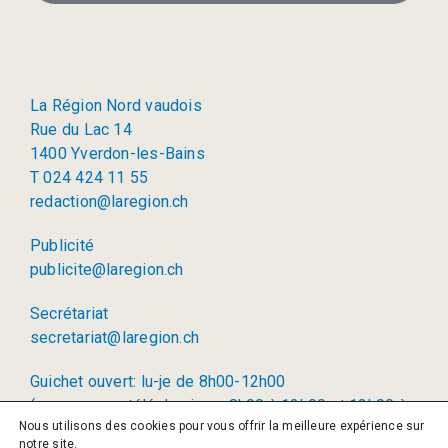
La Région Nord vaudois
Rue du Lac 14
1400 Yverdon-les-Bains
T 024 424 11 55
redaction@laregion.ch
Publicité
publicite@laregion.ch
Secrétariat
secretariat@laregion.ch
Guichet ouvert: lu-je de 8h00-12h00
(permanence téléphonique: 8h00 à 12h00 et 13h00 à
Nous utilisons des cookies pour vous offrir la meilleure expérience sur
17h00)
notre site.