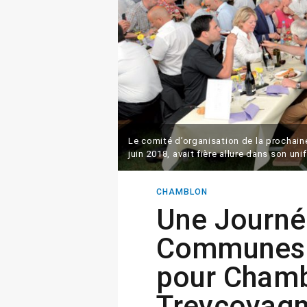
Le comité d’organisation de la prochai
juin 2018, avait fière allure dans son uni
CHAMBLON
Une Journé
Communes 
pour Chamb
Treycovag