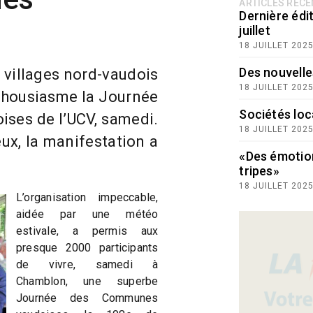
ARTICLES RÉC
Dernière édit
juillet
18 JUILLET 202
Des nouvelle
villages nord-vaudois
18 JUILLET 202
nthousiasme la Journée
Sociétés loc
ses de l’UCV, samedi.
18 JUILLET 202
ux, la manifestation a
«Des émotio
tripes»
18 JUILLET 202
L’organisation impeccable,
aidée par une météo
estivale, a permis aux
presque 2000 participants
de vivre, samedi à
Chamblon, une superbe
Journée des Communes