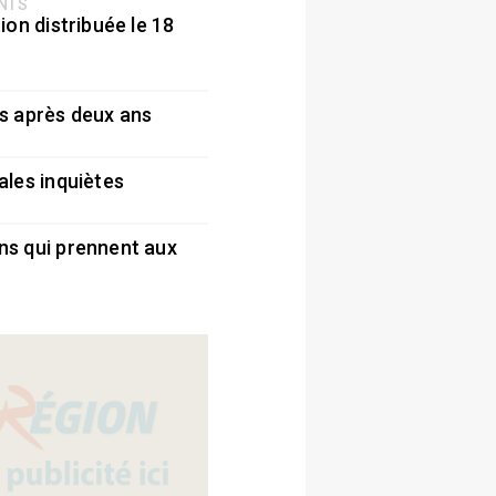
ENTS
ion distribuée le 18
5
s après deux ans
5
ales inquiètes
5
ns qui prennent aux
5