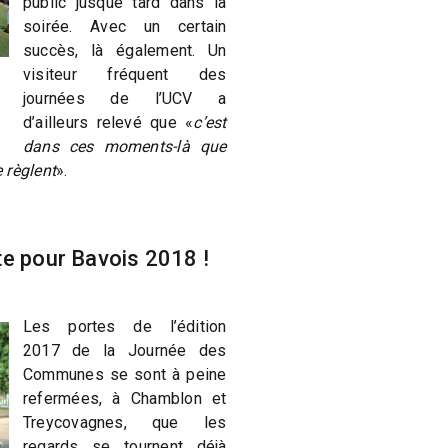
public jusque tard dans la
soirée. Avec un certain
succès, là également. Un
visiteur fréquent des
journées de l’UCV a
d’ailleurs relevé que «
c’est
dans ces moments-là que
 règlent
».
te pour Bavois 2018 !
Les portes de l’édition
2017 de la Journée des
Communes se sont à peine
refermées, à Chamblon et
Treycovagnes, que les
regards se tournent déjà