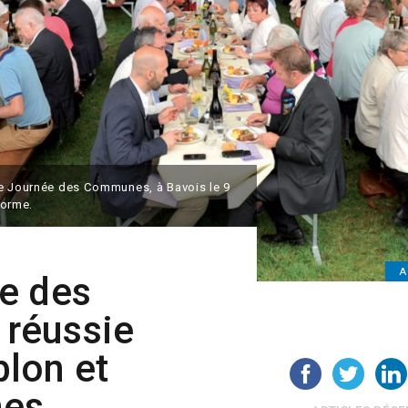
ne Journée des Communes, à Bavois le 9
forme.
A
e des
réussie
lon et
nes