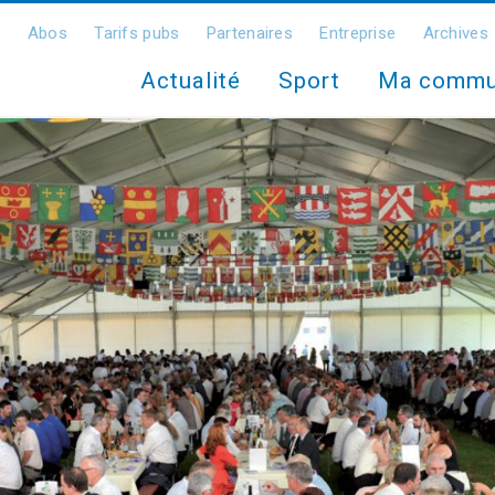
Abos
Tarifs pubs
Partenaires
Entreprise
Archives
Actualité
Sport
Ma comm