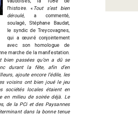
vaudoises, la 108e de
l’histoire. «
Tout s’est bien
déroulé
, a commenté,
soulagé, Stéphane Baudat,
le syndic de Treycovagnes,
qui a œuvré conjointement
avec son homologue de
nne marche de la manifestation.
t bien passées qu’on a dû se
nc durant la fête, afin d’en
leurs, ajoute encore l’édile, les
es voisins ont bien joué le jeu
es sociétés locales étaient en
e en milieu de soirée déjà. Le
es, de la PCi et des Paysannes
terminant dans la bonne tenue