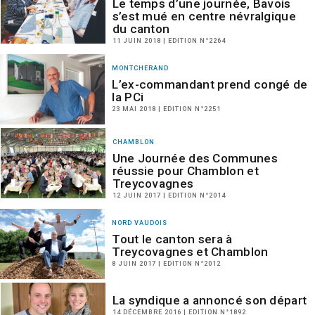
Le temps d’une journée, Bavois
s’est mué en centre névralgique
du canton
11 JUIN 2018 | EDITION N°2264
MONTCHERAND
L’ex-commandant prend congé de
la PCi
23 MAI 2018 | EDITION N°2251
CHAMBLON
Une Journée des Communes
réussie pour Chamblon et
Treycovagnes
12 JUIN 2017 | EDITION N°2014
NORD VAUDOIS
Tout le canton sera à
Treycovagnes et Chamblon
8 JUIN 2017 | EDITION N°2012
La syndique a annoncé son départ
14 DÉCEMBRE 2016 | EDITION N°1892