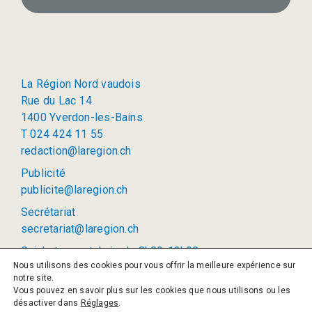
La Région Nord vaudois
Rue du Lac 14
1400 Yverdon-les-Bains
T 024 424 11 55
redaction@laregion.ch
Publicité
publicite@laregion.ch
Secrétariat
secretariat@laregion.ch
Guichet ouvert: lu-je de 8h00-12h00
Nous utilisons des cookies pour vous offrir la meilleure expérience sur
(permanence téléphonique: 8h00 à 12h00 et 13h00 à
notre site.
17h00)
Vous pouvez en savoir plus sur les cookies que nous utilisons ou les
désactiver dans
Réglages
.
© 2026 La Région SA