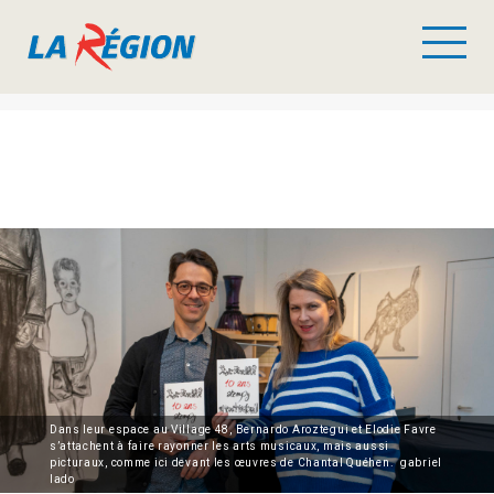
Dans leur espace au Village 48, Bernardo Aroztegui et Elodie Favre
s’attachent à faire rayonner les arts musicaux, mais aussi
picturaux, comme ici devant les œuvres de Chantal Quéhen. gabriel
lado