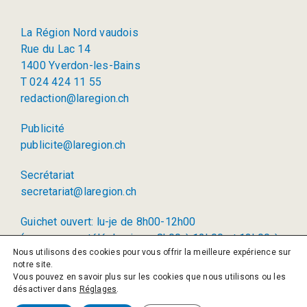
La Région Nord vaudois
Rue du Lac 14
1400 Yverdon-les-Bains
T 024 424 11 55
redaction@laregion.ch
Publicité
publicite@laregion.ch
Secrétariat
secretariat@laregion.ch
Guichet ouvert: lu-je de 8h00-12h00
(permanence téléphonique: 8h00 à 12h00 et 13h00 à
Nous utilisons des cookies pour vous offrir la meilleure expérience sur
17h00)
notre site.
Vous pouvez en savoir plus sur les cookies que nous utilisons ou les
© 2026 La Région SA
désactiver dans
Réglages
.
Politique de confidentialité