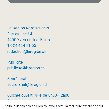
La Région Nord vaudois
Rue du Lac 14
1400 Yverdon-les-Bains
T 024 424 11 55
redaction@laregion.ch
Publicité
publicite@laregion.ch
Secrétariat
secretariat@laregion.ch
Guichet ouvert: lu-je de 8h00-12h00
(permanence téléphonique: 8h00 à 12h00 et 13h00 à
Nous utilisons des cookies pour vous offrir la meilleure expérience sur
17h00)