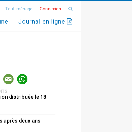
Tout-ménage
Connexion
une
Journal en ligne
ENTS
ion distribuée le 18
5
s après deux ans
5