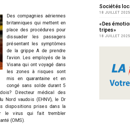
Sociétés loc
18 JUILLET 202
Des compagnies aériennes
britanniques qui mettent en
«Des émotio
tripes»
place des procédures pour
dissuader les passagers
18 JUILLET 202
présentant les symptômes
de la grippe A de prendre
l’avion. Les employés de la
Visana qui ont voyagé dans
les zones à risques sont
mis en quarantaine et en
congé sans solde durant 5
dois? Directeur médical des
du Nord vaudois (EHNV), le Dr
es dispositions prises dans la
r le virus qui fait trembler
santé (OMS).