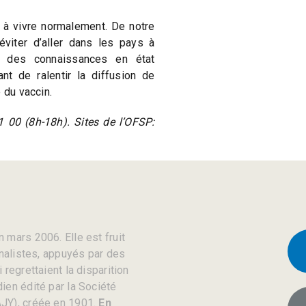
er à vivre normalement. De notre
éviter d’aller dans les pays à
er des connaissances en état
nt de ralentir la diffusion de
 du vaccin.
 00 (8h-18h). Sites de l’OFSP:
 mars 2006. Elle est fruit
rnalistes, appuyés par des
regrettaient la disparition
ien édité par la Société
JY), créée en 1901.
En