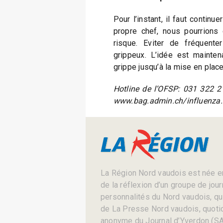
Pour l’instant, il faut continu
propre chef, nous pourrions 
risque. Eviter de fréquent
grippeux. L’idée est maintena
grippe jusqu’à la mise en place
Hotline de l’OFSP: 031 322 21
www.bag.admin.ch/influenza.
La Région Nord vaudois est née en
de la réflexion d’un groupe de jou
personnalités du Nord vaudois, qui 
de La Presse Nord vaudois, quotid
anonyme du Journal d’Yverdon (SA