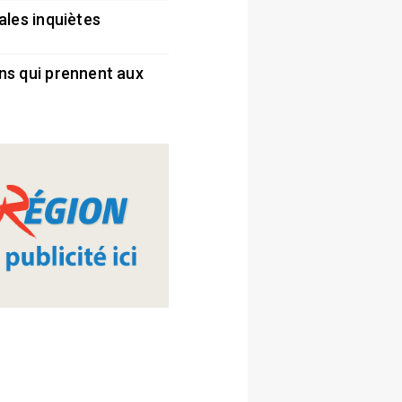
ales inquiètes
5
ns qui prennent aux
5