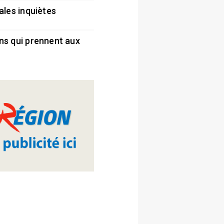
ales inquiètes
5
ns qui prennent aux
5