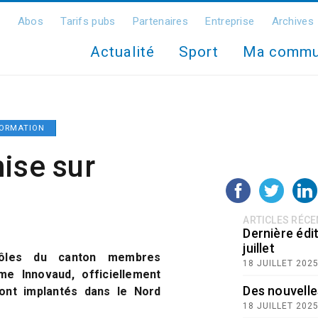
Abos
Tarifs pubs
Partenaires
Entreprise
Archives
Actualité
Sport
Ma comm
ORMATION
ise sur
n
ARTICLES RÉC
Dernière édit
juillet
pôles du canton membres
18 JUILLET 202
me Innovaud, officiellement
Des nouvelle
sont implantés dans le Nord
18 JUILLET 202