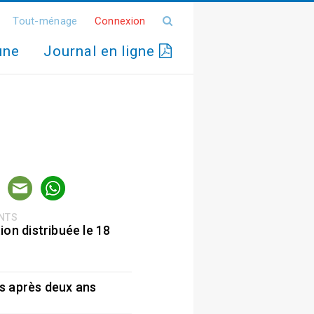
Tout-ménage
Connexion
une
Journal en ligne
ENTS
ion distribuée le 18
5
s après deux ans
5