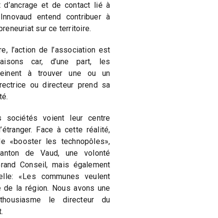
 d’ancrage et de contact lié à
 Innovaud entend contribuer à
preneuriat sur ce territoire.
e, l’action de l’association est
aisons car, d’une part, les
peinent à trouver une ou un
rectrice ou directeur prend sa
té.
 sociétés voient leur centre
’étranger. Face à cette réalité,
de «booster les technopôles»,
u canton de Vaud, une volonté
Grand Conseil, mais également
elle: «Les communes veulent
e de la région. Nous avons une
nthousiasme le directeur du
.