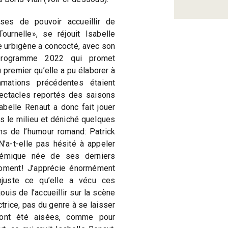
es de pouvoir accueillir de
urnelle», se réjouit Isabelle
re urbigène a concocté, avec son
 programme 2022 qui promet
u premier qu’elle a pu élaborer à
mations précédentes étaient
ctacles reportés des saisons
abelle Renaut a donc fait jouer
 le milieu et déniché quelques
s de l’humour romand: Patrick
’a-t-elle pas hésité à appeler
olémique née de ses derniers
oment! J’apprécie énormément
injuste ce qu’elle a vécu ces
uis de l’accueillir sur la scène
ctrice, pas du genre à se laisser
s ont été aisées, comme pour