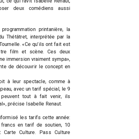
t, ce qui ravit Isabelle Renaut,
oser deux comédiens aussi
programmation printanière, la
 Thétâtret, interprétée par la
ournelle. «Ce qu’ils ont fait est
ntre film et scène. Ces deux
ne immersion vraiment sympa»,
ente de découvrir le concept en
oit à leur spectacle, comme à
eau, avec un tarif spécial, le 9
euvent tout à fait venir, ils
l», précise Isabelle Renaut.
formisé les tarifs cette année:
 francs en tarif de soutien, 10
Carte Culture. Pass Culture