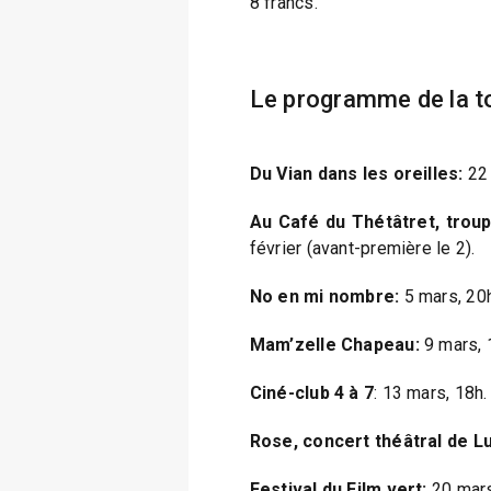
8 francs.
Le programme de la t
Du Vian dans les oreilles:
22 
Au Café du Thétâtret, trou
février (avant-première le 2).
No en mi nombre:
5 mars, 20h
Mam’zelle Chapeau:
9 mars, 
Ciné-club 4 à 7
: 13 mars, 18h.
Rose, concert théâtral de L
Festival du Film vert:
20 mars