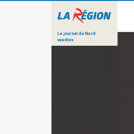
Le journal du Nord
vaudois