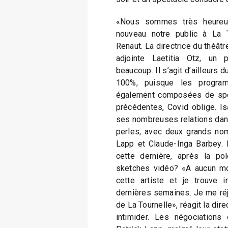
«Nous sommes très heureus
nouveau notre public à La To
Renaut. La directrice du théât
adjointe Laetitia Otz, un
beaucoup. Il s’agit d’ailleurs d
100%, puisque les program
également composées de spe
précédentes, Covid oblige. Is
ses nombreuses relations dans
perles, avec deux grands nom
Lapp et Claude-Inga Barbey. N
cette dernière, après la p
sketches vidéo? «A aucun m
cette artiste et je trouve 
dernières semaines. Je me réjo
de La Tournelle», réagit la dire
intimider. Les négociation