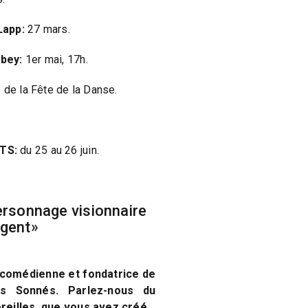
Lapp:
27 mars.
rbey:
1er mai, 17h.
 de la Fête de la Danse.
TS:
du 25 au 26 juin.
personnage visionnaire
igent»
 comédienne et fondatrice de
s Sonnés. Parlez-nous du
oreilles, que vous avez créé…