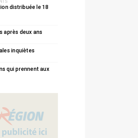
ENTS
ion distribuée le 18
5
s après deux ans
5
ales inquiètes
5
ns qui prennent aux
5