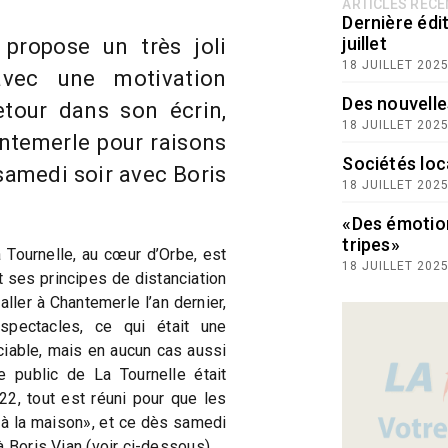
ARTICLES RÉC
Dernière édit
juillet
 propose un très joli
18 JUILLET 202
vec une motivation
Des nouvelle
etour dans son écrin,
18 JUILLET 202
antemerle pour raisons
Sociétés loc
samedi soir avec Boris
18 JUILLET 202
«Des émotio
tripes»
a Tournelle, au cœur d’Orbe, est
18 JUILLET 202
t ses principes de distanciation
aller à Chantemerle l’an dernier,
 spectacles, ce qui était une
ciable, mais en aucun cas aussi
 public de La Tournelle était
2, tout est réuni pour que les
«à la maison», et ce dès samedi
à Boris Vian (voir ci-dessous).