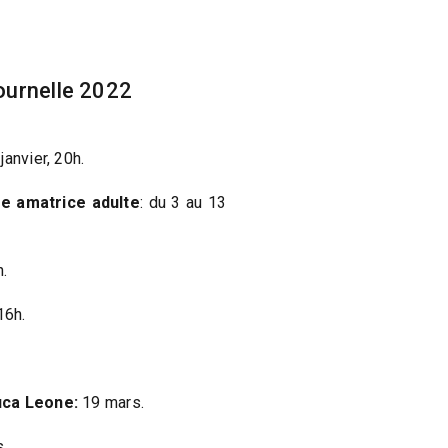
ournelle 2022
janvier, 20h.
pe amatrice adulte
: du 3 au 13
.
16h.
uca Leone:
19 mars.
.