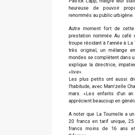
Patrick Lapp, malgré leur statu
heureuse de pouvoir prop
renommés au public urbigène.
Autre moment fort de cette 
prestation nommée Au café du
troupe résidant à l’année à La T
très original, un mélange e
mondes se complètent dans u
explique la directrice, impati
«live».
Les plus petits ont aussi dr
l’habitude, avec Mam’zelle Chap
mars. «Les enfants d’un an p
apprécient beaucoup en généra
A noter que La Tournelle a uni
20 francs en tarif unique, 25
francs moins de 16 ans et 