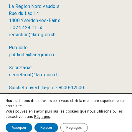
La Région Nord vaudois
Rue du Lac 14
1400 Yverdon-les-Bains
T 024 424 11 55
redaction@laregion.ch
Publicité
publicite@laregion.ch
Secrétariat
secretariat@laregion.ch
Guichet ouvert: lu-je de 8h00-12h00
(permanence téléphonique: 8h00 à 12h00 et 13h00 à
Nous utilisons des cookies pour vous offrir la meilleure expérience sur
17h00)
notre site.
Vous pouvez en savoir plus sur les cookies que nous utilisons ou les
© 2026 La Région SA
désactiver dans
Réglages
.
Politique de confidentialité
Accepter
Rejeter
Réglages