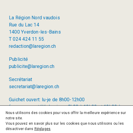
La Région Nord vaudois
Rue du Lac 14
1400 Yverdon-les-Bains
T 024 424 11 55
redaction@laregion.ch
Publicité
publicite@laregion.ch
Secrétariat
secretariat@laregion.ch
Guichet ouvert: lu-je de 8h00-12h00
(permanence téléphonique: 8h00 à 12h00 et 13h00 à
Nous utilisons des cookies pour vous offrir la meilleure expérience sur
17h00)
notre site.
Vous pouvez en savoir plus sur les cookies que nous utilisons ou les
© 2026 La Région SA
désactiver dans
Réglages
.