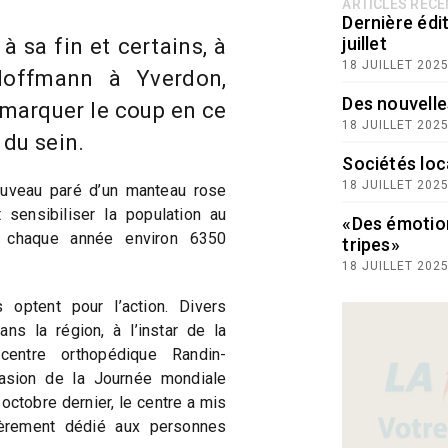
ARTICLES RÉC
Dernière édit
juillet
 sa fin et certains, à
18 JUILLET 202
-Hoffmann à Yverdon,
Des nouvelle
marquer le coup en ce
18 JUILLET 202
 du sein.
Sociétés loc
18 JUILLET 202
ouveau paré d’un manteau rose
 sensibiliser la population au
«Des émotio
e chaque année environ 6350
tripes»
18 JUILLET 202
 optent pour l’action. Divers
ns la région, à l’instar de la
centre orthopédique Randin-
asion de la Journée mondiale
 octobre dernier, le centre a mis
èrement dédié aux personnes