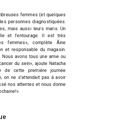
ombreuses femmes (et quelques
 les personnes diagnostiquées.
es, mais aussi leurs maris. Un
le et l’entourage. Il est très
ces femmes», complète Ãine
ion et responsable du magasin.
. Nous avons tous une amie ou
cancer du sein», ajoute Natacha
re de cette première journée
e, on ne s’attendait pas à avoir
ssé nos attentes et nous donne
ochaine!»
ue