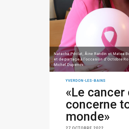
Natacha Péclat, Ãine Randin et Matea Bu
et de partage à l’occasion d’Octobre Ro
Michel Duperrex
YVERDON-LES-BAINS
«Le cancer 
concerne to
monde»
27 OCTOBRE 2022