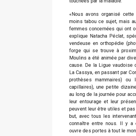
touchées par la maladie.
«Nous avons organisé cette 
moins tabou ce sujet, mais au
femmes concernées qui ont ou 
explique Natacha Péclat, spéc
vendeuse en orthopédie (phot
forge qui se trouve à proxi
Moulins a été animée par diver
cause. De la Ligue vaudoise co
La Cassya, en passant par Cor
prothèses mammaires) ou l
capillaires), une petite dizai
au long de la journée pour acc
leur entourage et leur présen
peuvent leur être utiles et pas
but, avec tous les intervenan
connaître entre nous. Il y a
ouvre des portes à tout le mon