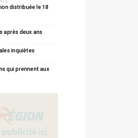
ENTS
ion distribuée le 18
5
s après deux ans
5
ales inquiètes
5
ns qui prennent aux
5