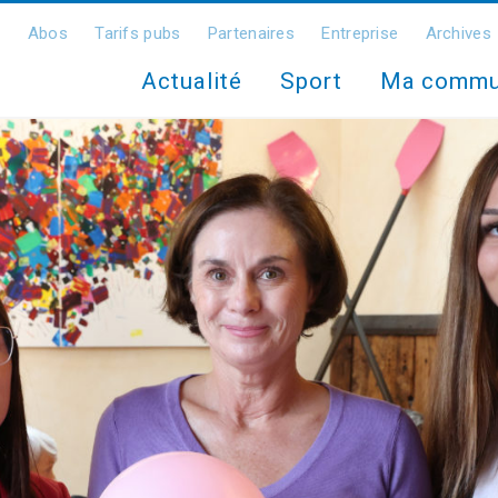
Abos
Tarifs pubs
Partenaires
Entreprise
Archives
Actualité
Sport
Ma comm