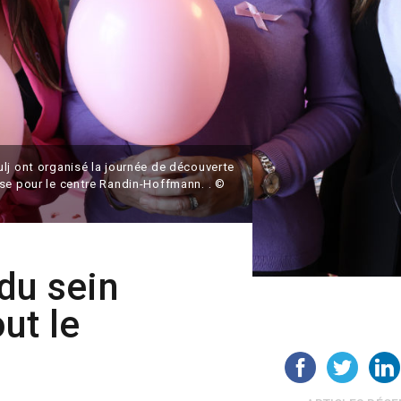
lj ont organisé la journée de découverte
se pour le centre Randin-Hoffmann. . ©
du sein
ut le