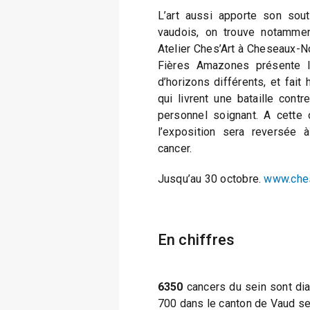
L’art aussi apporte son sou
vaudois, on trouve notammen
Atelier Ches’Art à Cheseaux-N
Fières Amazones présente l
d’horizons différents, et fa
qui livrent une bataille contr
personnel soignant. A cette
l’exposition sera reversée 
cancer.
Jusqu’au 30 octobre.
www.ches
En chiffres
6350
cancers du sein sont di
700 dans le canton de Vaud sel