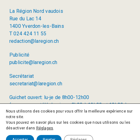
La Région Nord vaudois
Rue du Lac 14
1400 Yverdon-les-Bains
T 024 424 11 55
redaction@laregion.ch
Publicité
publicite@laregion.ch
Secrétariat
secretariat@laregion.ch
Guichet ouvert: lu-je de 8h00-12h00
(permanence téléphonique: 8h00 à 12h00 et 13h00 à
Nous utilisons des cookies pour vous offrir la meilleure expérience sur
17h00)
notre site.
Vous pouvez en savoir plus sur les cookies que nous utilisons ou les
© 2026 La Région SA
désactiver dans
Réglages
.
Politique de confidentialité
Accepter
Rejeter
Réglages