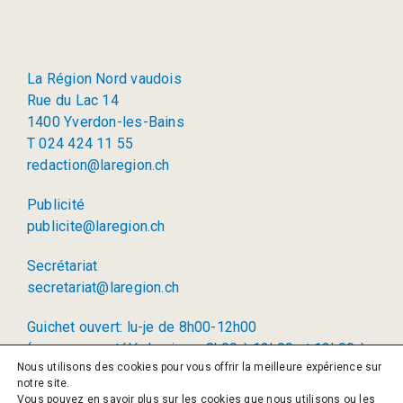
La Région Nord vaudois
Rue du Lac 14
1400 Yverdon-les-Bains
T 024 424 11 55
redaction@laregion.ch
Publicité
publicite@laregion.ch
Secrétariat
secretariat@laregion.ch
Guichet ouvert: lu-je de 8h00-12h00
(permanence téléphonique: 8h00 à 12h00 et 13h00 à
Nous utilisons des cookies pour vous offrir la meilleure expérience sur
17h00)
notre site.
Vous pouvez en savoir plus sur les cookies que nous utilisons ou les