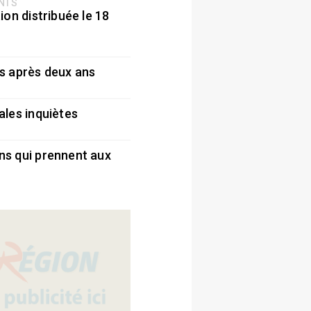
ENTS
ion distribuée le 18
5
s après deux ans
5
ales inquiètes
5
ns qui prennent aux
5