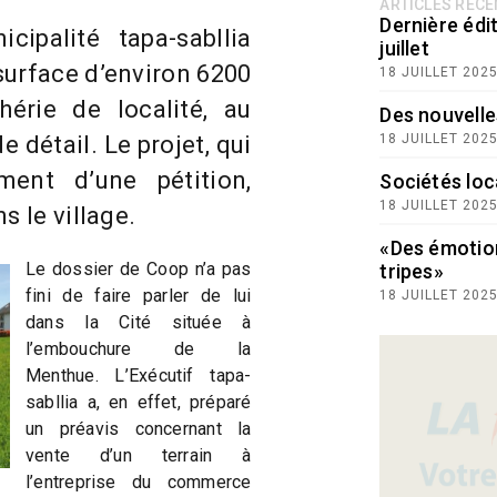
ARTICLES RÉC
Dernière édit
ipalité tapa-sabllia
juillet
surface d’environ 6200
18 JUILLET 202
hérie de localité, au
Des nouvelle
détail. Le projet, qui
18 JUILLET 202
ment d’une pétition,
Sociétés loc
18 JUILLET 202
s le village.
«Des émotio
Le dossier de Coop n’a pas
tripes»
fini de faire parler de lui
18 JUILLET 202
dans la Cité située à
l’embouchure de la
Menthue. L’Exécutif tapa-
sabllia a, en effet, préparé
un préavis concernant la
vente d’un terrain à
l’entreprise du commerce