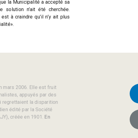
ue la Municipalité a accepté sa
re solution n’ait été cherchée.
est à craindre qu’il n’y ait plus
alité».
 mars 2006. Elle est fruit
rnalistes, appuyés par des
regrettaient la disparition
ien édité par la Société
JY), créée en 1901.
En