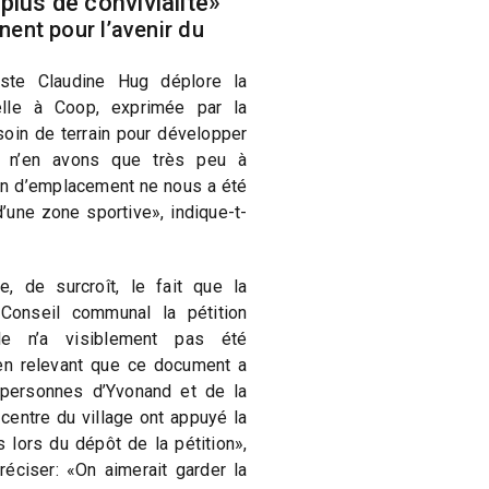
plus de convivialité»
nent pour l’avenir du
ste Claudine Hug déplore la
lle à Coop, exprimée par la
oin de terrain pour développer
us n’en avons que très peu à
on d’emplacement ne nous a été
’une zone sportive», indique-t-
e, de surcroît, le fait que la
 Conseil communal la pétition
le n’a visiblement pas été
 en relevant que ce document a
personnes d’Yvonand et de la
entre du village ont appuyé la
 lors du dépôt de la pétition»,
préciser: «On aimerait garder la