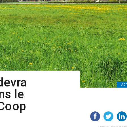
devra
AC
ns le
 Coop