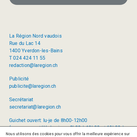
La Région Nord vaudois
Rue du Lac 14
1400 Yverdon-les-Bains
T 024 424 11 55
redaction@laregion.ch
Publicité
publicite@laregion.ch
Secrétariat
secretariat@laregion.ch
Guichet ouvert: lu-je de 8h00-12h00
(permanence téléphonique: 8h00 à 12h00 et 13h00 à
Nous utilisons des cookies pour vous offrir la meilleure expérience sur
17h00)