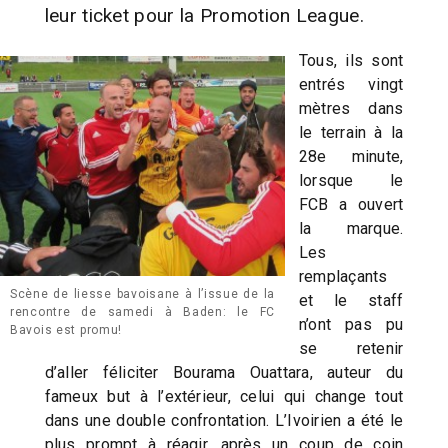
leur ticket pour la Promotion League.
Tous, ils sont
entrés vingt
mètres dans
le terrain à la
28e minute,
lorsque le
FCB a ouvert
la marque.
Les
remplaçants
Scène de liesse bavoisane à l’issue de la
et le staff
rencontre de samedi à Baden: le FC
n’ont pas pu
Bavois est promu!
se retenir
d’aller féliciter Bourama Ouattara, auteur du
fameux but à l’extérieur, celui qui change tout
dans une double confrontation. L’Ivoirien a été le
plus prompt à réagir, après un coup de coin