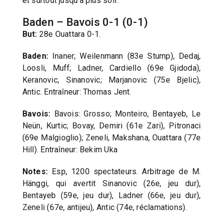
et surtout jusqu’à plus soif.
Baden – Bavois 0-1 (0-1)
But:
28e Ouattara 0-1.
Baden:
Inaner; Weilenmann (83e Stump), Dedaj,
Loosli, Muff; Ladner, Cardiello (69e Gjidoda),
Keranovic, Sinanovic; Marjanovic (75e Bjelic),
Antic. Entraîneur: Thomas Jent.
Bavois:
Bavois: Grosso; Monteiro, Bentayeb, Le
Neün, Kurtic; Bovay, Demiri (61e Zari), Pitronaci
(69e Malgioglio); Zeneli, Makshana, Ouattara (77e
Hill). Entraîneur: Bekim Uka
Notes:
Esp, 1200 spectateurs. Arbitrage de M.
Hänggi, qui avertit Sinanovic (26e, jeu dur),
Bentayeb (59e, jeu dur), Ladner (66e, jeu dur),
Zeneli (67e, antijeu), Antic (74e, réclamations).