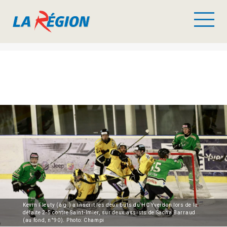
Kevin Fleuty (à g.) a inscrit les deux buts du HC Yverdon lors de la
défaite 2-5 contre Saint-Imier, sur deux assists de Sacha Barraud
(au fond, n°90). Photo: Champi