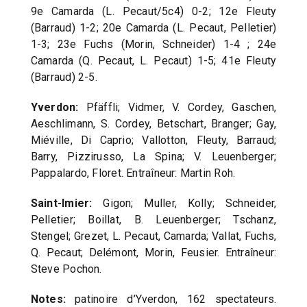
9e Camarda (L. Pecaut/5c4) 0-2; 12e Fleuty
(Barraud) 1-2; 20e Camarda (L. Pecaut, Pelletier)
1-3; 23e Fuchs (Morin, Schneider) 1-4 ; 24e
Camarda (Q. Pecaut, L. Pecaut) 1-5; 41e Fleuty
(Barraud) 2-5.
Yverdon:
Pfäffli; Vidmer, V. Cordey, Gaschen,
Aeschlimann, S. Cordey, Betschart, Branger; Gay,
Miéville, Di Caprio; Vallotton, Fleuty, Barraud;
Barry, Pizzirusso, La Spina; V. Leuenberger;
Pappalardo, Floret. Entraîneur: Martin Roh.
Saint-Imier:
Gigon; Muller, Kolly; Schneider,
Pelletier; Boillat, B. Leuenberger; Tschanz,
Stengel; Grezet, L. Pecaut, Camarda; Vallat, Fuchs,
Q. Pecaut; Delémont, Morin, Feusier. Entraîneur:
Steve Pochon.
Notes:
patinoire d’Yverdon, 162 spectateurs.