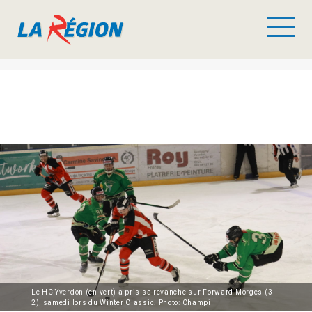
Le HC Yverdon (en vert) a pris sa revanche sur Forward Morges (3-
2), samedi lors du Winter Classic. Photo: Champi