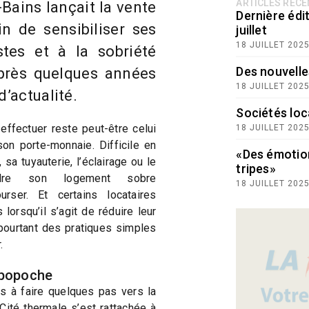
ARTICLES RÉC
Bains lançait la vente
Dernière édit
in de sensibiliser ses
juillet
18 JUILLET 202
tes et à la sobriété
Des nouvelle
après quelques années
18 JUILLET 202
d’actualité.
Sociétés loc
 effectuer reste peut-être celui
18 JUILLET 202
son porte-monnaie. Difficile en
«Des émotio
sa tuyauterie, l’éclairage ou le
tripes»
dre son logement sobre
18 JUILLET 202
rser. Et certains locataires
lorsqu’il s’agit de réduire leur
 pourtant des pratiques simples
.
 popoche
s à faire quelques pas vers la
Cité thermale s’est rattachée à