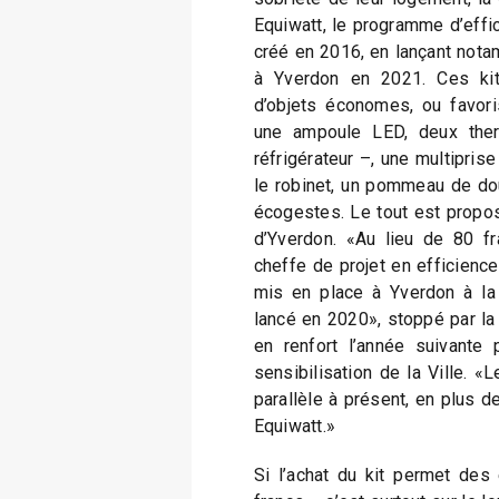
Equiwatt, le programme d’effi
créé en 2016, en lançant nota
à Yverdon en 2021. Ces kit
d’objets économes, ou favoris
une ampoule LED, deux the
réfrigérateur –, une multiprise 
le robinet, un pommeau de d
écogestes. Le tout est propos
d’Yverdon. «Au lieu de 80 fra
cheffe de projet en efficience
mis en place à Yverdon à la 
lancé en 2020», stoppé par la
en renfort l’année suivante 
sensibilisation de la Ville. «
parallèle à présent, en plus d
Equiwatt.»
Si l’achat du kit permet d