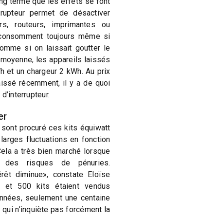
ong terme que les effets se font
errupteur permet de désactiver
rs, routeurs, imprimantes ou
 consomment toujours même si
comme si on laissait goutter le
 moyenne, les appareils laissés
 et un chargeur 2 kWh. Au prix
baissé récemment, il y a de quoi
d’interrupteur.
er
 sont procuré ces kits équiwatt
larges fluctuations en fonction
«Cela a très bien marché lorsque
t des risques de pénuries.
érêt diminue», constate Eloïse
00 et 500 kits étaient vendus
nnées, seulement une centaine
e qui n’inquiète pas forcément la