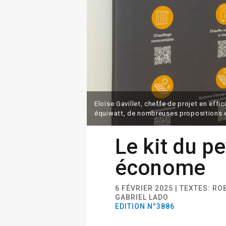
Eloïse Gavillet, cheffe de projet en effi
équiwatt, de nombreuses propositions 
Le kit du pe
économe
6 FÉVRIER 2025 | TEXTES: R
GABRIEL LADO
EDITION N°3886