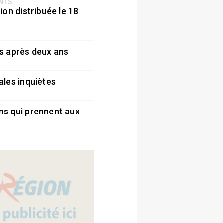
ENTS
ion distribuée le 18
5
s après deux ans
5
ales inquiètes
5
ns qui prennent aux
5