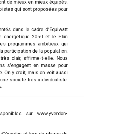
ont de mieux en mieux équipés,
s pistes qui sont proposées pour
ntés dans le cadre d’Equiwatt
ie énergétique 2050 et le Plan
 Des programmes ambitieux qui
a participation de la population,
très clair, affirme-t-elle. Nous
ens s’engagent en masse pour
. On y croit, mais on voit aussi
ne société très individualiste.
»
sponibles sur www.yverdon-
d’Yverdon et lors de plages de