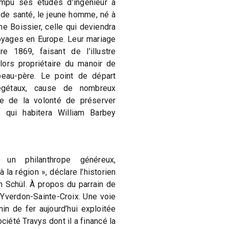
ompu ses études d’ingénieur à
de santé, le jeune homme, né à
ne Boissier, celle qui deviendra
oyages en Europe. Leur mariage
 1869, faisant de l’illustre
lors propriétaire du manoir de
eau-père. Le point de départ
égétaux, cause de nombreux
ue de la volonté de préserver
, qui habitera William Barbey
it un philanthrope généreux,
à la région », déclare l’historien
an Schül. À propos du parrain de
e Yverdon-Sainte-Croix. Une voie
in de fer aujourd’hui exploitée
ociété Travys dont il a financé la