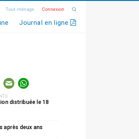
Tout-ménage
Connexion
une
Journal en ligne
ENTS
ion distribuée le 18
5
s après deux ans
5