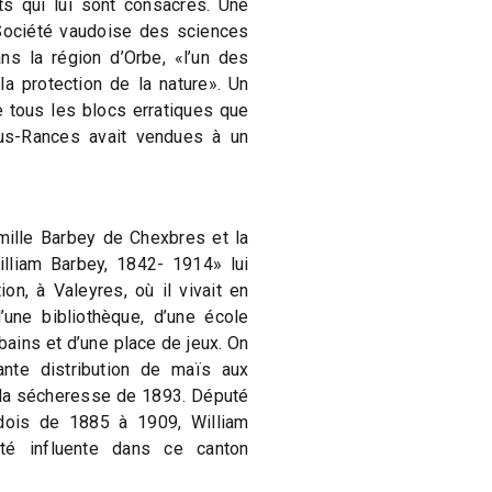
s qui lui sont consacrés. Une
 Société vaudoise des sciences
ans la région d’Orbe, «l’un des
a protection de la nature». Un
de tous les blocs erratiques que
s-Rances avait vendues à un
mille Barbey de Chexbres et la
liam Barbey, 1842- 1914» lui
tion, à Valeyres, où il vivait en
une bibliothèque, d’une école
bains et d’une place de jeux. On
ante distribution de maïs aux
e la sécheresse de 1893. Député
udois de 1885 à 1909, William
ité influente dans ce canton