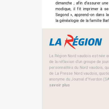
dimanche ; afin d’assurer une 
modique, il fit imprimer à se
Segond », apprend-on dans la 
la généalogie de la famille Bar
La Région Nord vaudois est née en
de la réflexion d’un groupe de jou
personnalités du Nord vaudois, qui 
de La Presse Nord vaudois, quotid
anonyme du Journal d’Yverdon (SA
savoir plus