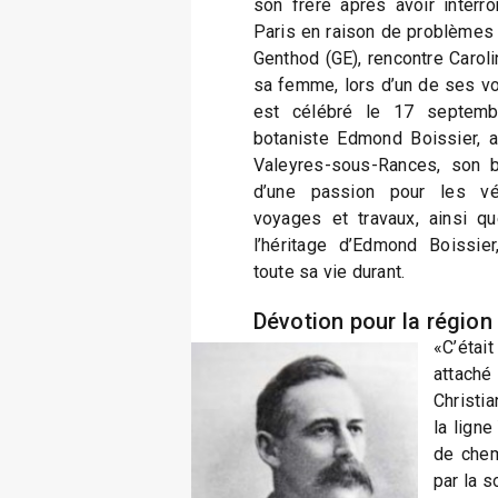
son frère après avoir interr
Paris en raison de problèmes 
Genthod (GE), rencontre Caroli
sa femme, lors d’un de ses v
est célébré le 17 septembre
botaniste Edmond Boissier, a
Valeyres-sous-Rances, son b
d’une passion pour les v
voyages et travaux, ainsi q
l’héritage d’Edmond Boissier
toute sa vie durant.
Dévotion pour la région
«C’éta
attaché 
Christi
la lign
de chem
par la s