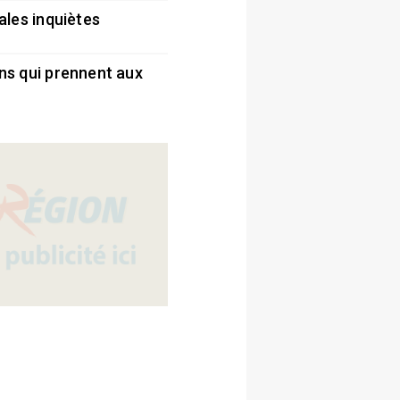
ales inquiètes
5
ns qui prennent aux
5