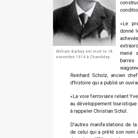
constr
conditio
«Le pr
donné l
achevé
extraor
William Barbey est mort le 18
mené a
novembre 1914 à Chambésy.
barres
wagonne
Reinhard Scholz, ancien chef
d’histoire qui a publié un ouvra
«La voie ferroviaire reliant Yv
au développement touristique et
à rappeler Christian Schül..
D’autres manifestations de la
de celui qui a prêté son nom 