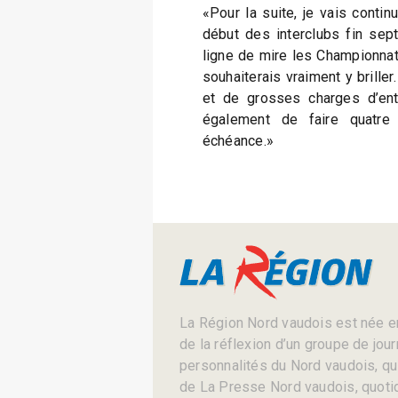
«Pour la suite, je vais contin
début des interclubs fin sep
ligne de mire les Championnats
souhaiterais vraiment y briller
et de grosses charges d’entr
également de faire quatre 
échéance.»
La Région Nord vaudois est née en
de la réflexion d’un groupe de jou
personnalités du Nord vaudois, qui 
de La Presse Nord vaudois, quotid