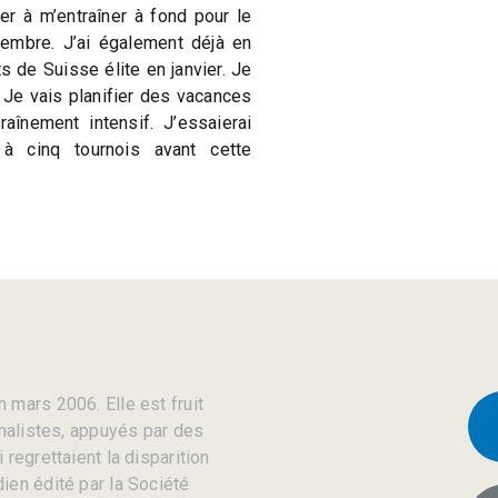
uer à m’entraîner à fond pour le
tembre. J’ai également déjà en
 de Suisse élite en janvier. Je
. Je vais planifier des vacances
aînement intensif. J’essaierai
à cinq tournois avant cette
 mars 2006. Elle est fruit
rnalistes, appuyés par des
regrettaient la disparition
ien édité par la Société