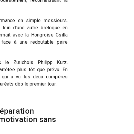
modestement, reconnaissant la
ormance en simple messieurs,
 loin d’une autre breloque en
rmait avec la Hongroise Csilla
 face à une redoutable paire
 le Zurichois Philipp Kurz,
arrêtée plus tôt que prévu. En
e qui a vu les deux compères
auréats dès le premier tour.
réparation
 motivation sans