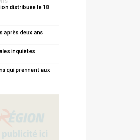
ENTS
ion distribuée le 18
5
s après deux ans
5
ales inquiètes
5
ns qui prennent aux
5