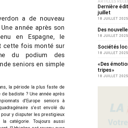
ARTICLES RÉC
Dernière édit
juillet
verdon a de nouveau
18 JUILLET 202
e. Une année après son
Des nouvelle
tenu en Espagne, le
18 JUILLET 202
t cette fois monté sur
Sociétés loc
18 JUILLET 202
che du podium des
de seniors en simple
«Des émotio
tripes»
18 JUILLET 202
 ans, la période la plus faste de
e de badiste ? Une année après
pionnats d’Europe seniors à
quadragénaire s’est envolé du
pour y disputer les prestigieux
a catégorie. Toujours aussi