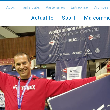
Abos
Tarifs pubs
Partenaires
Entreprise
Archives
Actualité
Sport
Ma comm