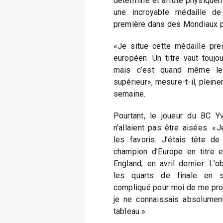
déterminé et affûté physiquem
une incroyable médaille d
première dans des Mondiaux po
«Je situe cette médaille pr
européen. Un titre vaut toujo
mais c’est quand même les
supérieur», mesure-t-il, pleine
semaine.
Pourtant, le joueur du BC Y
n’allaient pas être aisées. «
les favoris. J’étais tête d
champion d’Europe en titre 
England, en avril dernier. L’ob
les quarts de finale en si
compliqué pour moi de me proj
je ne connaissais absolumen
tableau.»