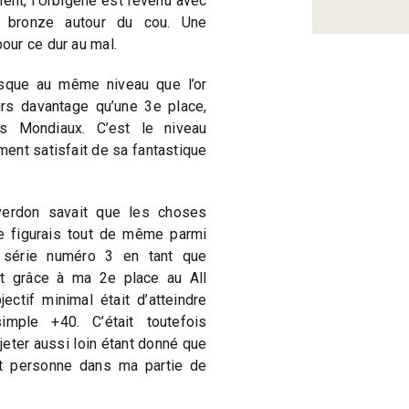
ent, l’Urbigène est revenu avec
e bronze autour du cou. Une
ur ce dur au mal.
esque au même niveau que l’or
urs davantage qu’une 3e place,
 Mondiaux. C’est le niveau
ment satisfait de sa fantastique
verdon savait que les choses
Je figurais tout de même parmi
e série numéro 3 en tant que
et grâce à ma 2e place au All
jectif minimal était d’atteindre
mple +40. C’était toutefois
eter aussi loin étant donné que
t personne dans ma partie de