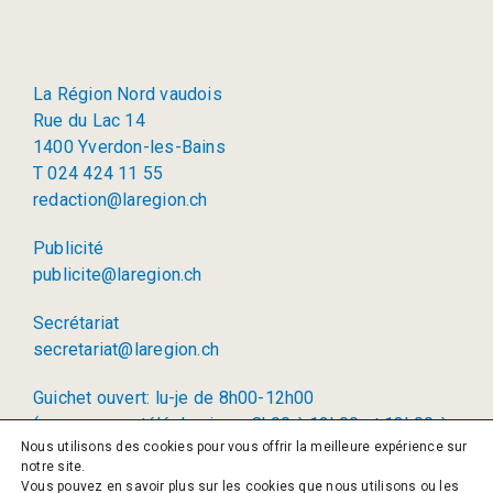
La Région Nord vaudois
Rue du Lac 14
1400 Yverdon-les-Bains
T 024 424 11 55
redaction@laregion.ch
Publicité
publicite@laregion.ch
Secrétariat
secretariat@laregion.ch
Guichet ouvert: lu-je de 8h00-12h00
(permanence téléphonique: 8h00 à 12h00 et 13h00 à
Nous utilisons des cookies pour vous offrir la meilleure expérience sur
17h00)
notre site.
Vous pouvez en savoir plus sur les cookies que nous utilisons ou les