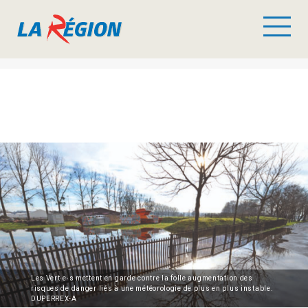
Les Vert∙e∙s mettent en garde contre la folle augmentation des
risques de danger liés à une météorologie de plus en plus instable.
DUPERREX-A