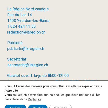
La Région Nord vaudois
Rue du Lac 14
1400 Yverdon-les-Bains
T 024 424 11 55
redaction@laregion.ch
Publicité
publicite@laregion.ch
Secrétariat
secretariat@laregion.ch
Guichet ouvert: lu-je de 8h00-12h00
(permanence téléphonique: 8h00 à 12h00 et 13h00 à
Nous utilisons des cookies pour vous offrir la meilleure expérience sur
17h00)
notre site.
Vous pouvez en savoir plus sur les cookies que nous utilisons ou les
© 2026 La Région SA
désactiver dans
Réglages
.
Politique de confidentialité