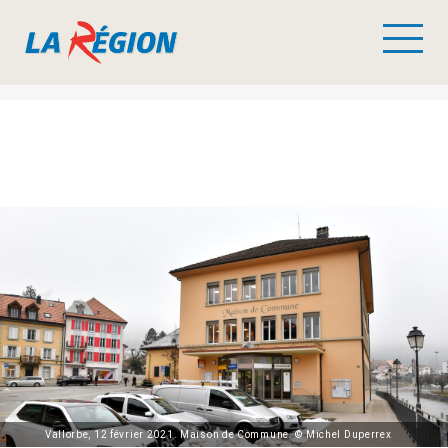
Vallorbe, 12 février 2021. Maison de Commune. © Michel Duperrex