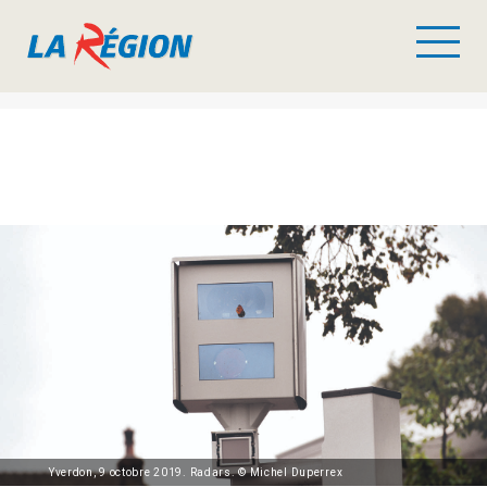
Yverdon, 9 octobre 2019. Radars. © Michel Duperrex