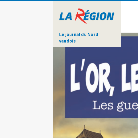
Le journal du Nord
vaudois