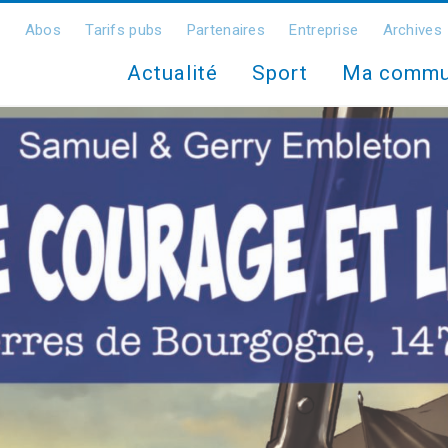
Abos
Tarifs pubs
Partenaires
Entreprise
Archives
Actualité
Sport
Ma comm