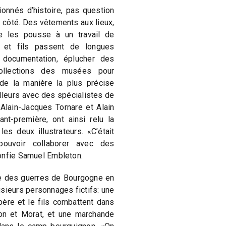
ionnés d’histoire, pas question
e côté. Des vêtements aux lieux,
ue les pousse à un travail de
 et fils passent de longues
documentation, éplucher des
ollections des musées pour
de la manière la plus précise
illeurs avec des spécialistes de
Alain-Jacques Tornare et Alain
nt-première, ont ainsi relu la
es deux illustrateurs. «C’était
ouvoir collaborer avec des
onfie Samuel Embleton.
re des guerres de Bourgogne en
lusieurs personnages fictifs: une
père et le fils combattent dans
on et Morat, et une marchande