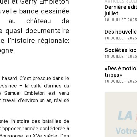
muel et Gerry Embleton
ARTICLES RÉC
Dernière édit
uvelle bande dessinée
juillet
re au château de
18 JUILLET 202
e quasi documentaire
Des nouvelle
18 JUILLET 202
 l’histoire régionale:
ogne.
Sociétés loc
18 JUILLET 202
«Des émotio
tripes»
u hasard. C’est presque dans le
18 JUILLET 202
essinée – la salle d’armes du
e Samuel Embleton est venu
travail d’environ un an, réalisé
nte l’histoire des batailles de
 s’opposer l’armée confédérée à
 Bourgogne, au XVe siècle. Des