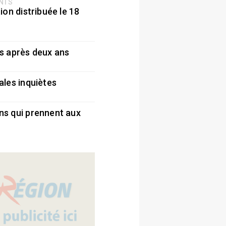
ENTS
ion distribuée le 18
5
s après deux ans
5
ales inquiètes
5
ns qui prennent aux
5