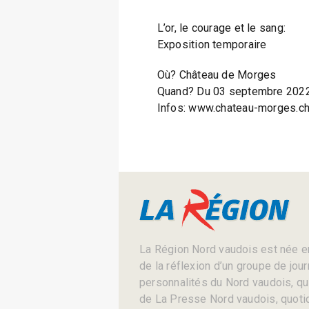
L’or, le courage et le sang:
Exposition temporaire
Où? Château de Morges
Quand? Du 03 septembre 2022 
Infos: www.chateau-morges.ch
La Région Nord vaudois est née en
de la réflexion d’un groupe de jou
personnalités du Nord vaudois, qui 
de La Presse Nord vaudois, quotid