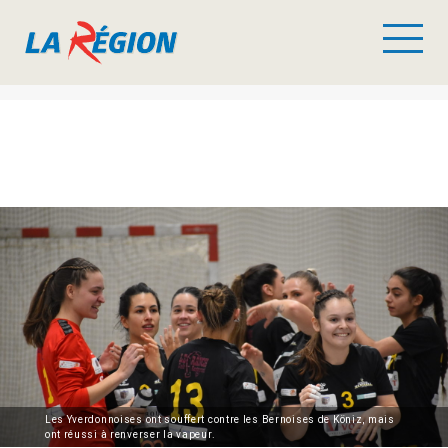
Les Yverdonnoises ont souffert contre les Bernoises de Köniz, mais
ont réussi à renverser la vapeur.