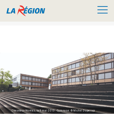
Cheseaux-Noréaz, le 9 mai 2013. Gymnase. © Michel Duperrex