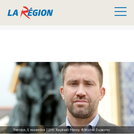
Yverdon, 5 novembre 2019. Raphaël Pomey. © Michel Duperrex