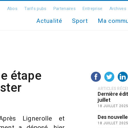
Abos
Tarifs pubs
Partenaires
Entreprise
Archives
Actualité
Sport
Ma comm
le étape
ster
ARTICLES RÉC
Dernière édit
juillet
18 JUILLET 202
Des nouvelle
près Lignerolle et
18 JUILLET 202
ement a déposé, hier