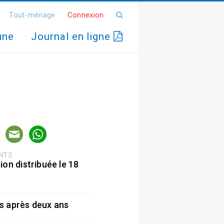
Tout-ménage
Connexion
une
Journal en ligne
ENTS
ion distribuée le 18
5
s après deux ans
5