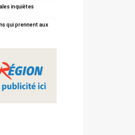
ales inquiètes
5
ns qui prennent aux
5