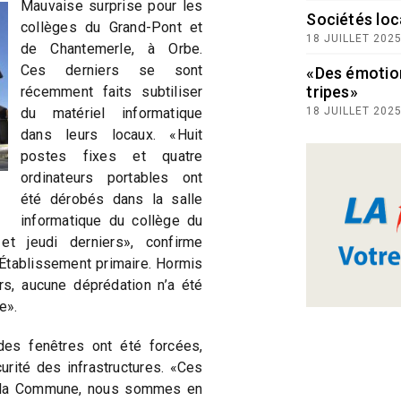
Mauvaise surprise pour les
Sociétés loc
collèges du Grand-Pont et
18 JUILLET 202
de Chantemerle, à Orbe.
Ces derniers se sont
«Des émotio
tripes»
récemment faits subtiliser
du matériel informatique
18 JUILLET 202
dans leurs locaux. «Huit
postes fixes et quatre
ordinateurs portables ont
été dérobés dans la salle
informatique du collège du
et jeudi derniers», confirme
l’Établissement primaire. Hormis
urs, aucune déprédation n’a été
e».
des fenêtres ont été forcées,
urité des infrastructures. «Ces
e la Commune, nous sommes en