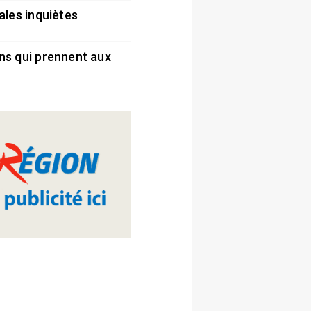
ales inquiètes
5
ns qui prennent aux
5