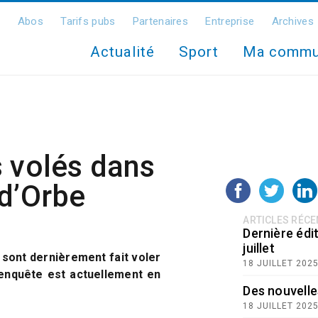
Abos
Tarifs pubs
Partenaires
Entreprise
Archives
Actualité
Sport
Ma comm
 volés dans
 d’Orbe
ARTICLES RÉC
Dernière édit
juillet
sont dernièrement fait voler
18 JUILLET 202
 enquête est actuellement en
Des nouvelle
18 JUILLET 202