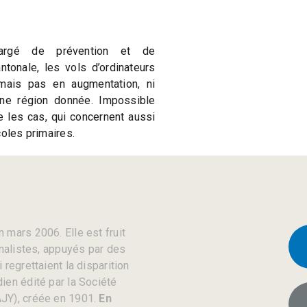
hargé de prévention et de
tonale, les vols d’ordinateurs
ais pas en augmentation, ni
ne région donnée. Impossible
re les cas, qui concernent aussi
coles primaires.
 mars 2006. Elle est fruit
rnalistes, appuyés par des
regrettaient la disparition
ien édité par la Société
JY), créée en 1901.
En