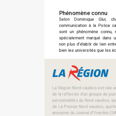
Phénomène connu
Selon Dominique Glur, c
communication à la Police can
sont un phénomène connu, m
spécialement marqué dans u
non plus d’établir de lien ent
bien les universités que les é
La Région Nord vaudois est née en
de la réflexion d’un groupe de jou
personnalités du Nord vaudois, qui 
de La Presse Nord vaudois, quotid
anonyme du Journal d’Yverdon (SA