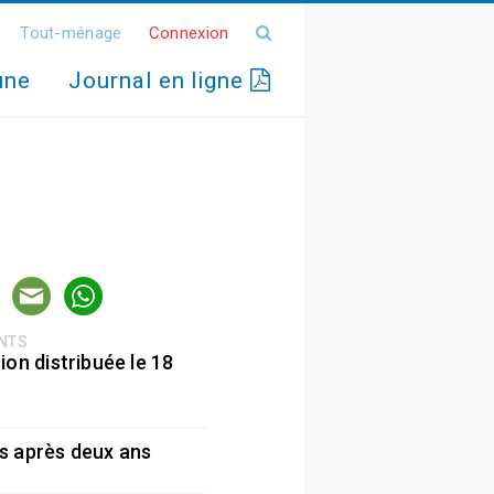
Tout-ménage
Connexion
une
Journal en ligne
ENTS
ion distribuée le 18
5
s après deux ans
5