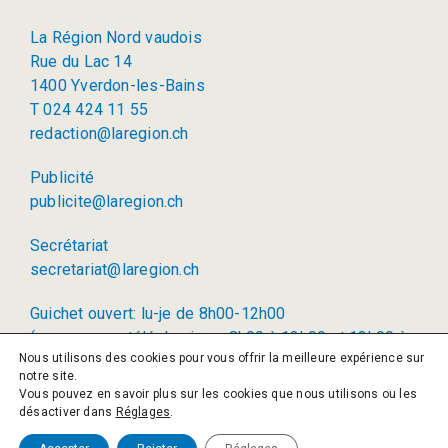
La Région Nord vaudois
Rue du Lac 14
1400 Yverdon-les-Bains
T 024 424 11 55
redaction@laregion.ch
Publicité
publicite@laregion.ch
Secrétariat
secretariat@laregion.ch
Guichet ouvert: lu-je de 8h00-12h00
(permanence téléphonique: 8h00 à 12h00 et 13h00 à
Nous utilisons des cookies pour vous offrir la meilleure expérience sur
17h00)
notre site.
Vous pouvez en savoir plus sur les cookies que nous utilisons ou les
© 2026 La Région SA
désactiver dans
Réglages
.
Politique de confidentialité